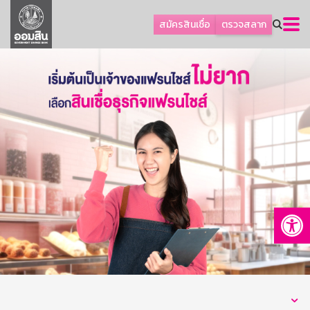
ลูกค้าธุรกิจ
สมัครสินเชื่อ
ตรวจสลาก
ลูกค้าผู้ประกอบรายย่อย
โปรโมชัน
ออมเพื่อสุข
เกี่ยวกับธนาคาร
การพัฒนาที่ยั่งยืน
ข่าวสาร
บริการทางการเงิน
Op
อื่นๆ
ติดต่อเรา
บริการออนไลน์
TH
EN
GSB Society