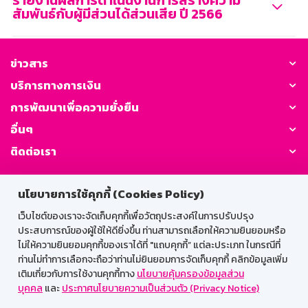
รายงานผลการดำเนินงานการสร้างความ
สัมพันธ์กับผู้มีส่วนได้ส่วนเสีย ปี 2566
ข่าวสาร
บริการทางการเงิน
การพัฒนาเพื่อความยั่งยืน
อื่นๆ
ติดต่อเรา
GSB Society:
นโยบายการใช้คุกกี้ (Cookies Policy)
เว็บไซต์ของเราจะจัดเก็บคุกกี้เพื่อวัตถุประสงค์ในการปรับปรุง
ประสบการณ์ของผู้ใช้ให้ดียิ่งขึ้น ท่านสามารถเลือกให้ความยินยอมหรือ
สำหรับพนักงาน
ไม่ให้ความยินยอมคุกกี้ของเราได้ที่ "แถบคุกกี้” แต่ละประเภท ในกรณีที่
ท่านไม่ทำการเลือกจะถือว่าท่านไม่ยินยอมการจัดเก็บคุกกี้ คลิกข้อมูลเพิ่ม
Web HR
GSB Wisdom
M-Search
เติมเกี่ยวกับการใช้งานคุกกี้ทาง
นโยบายคุ้มครองข้อมูลส่วน
บุคคล
และ
ประกาศนโยบายความเป็นส่วนตัว (Privacy Notice)
เข้าสู่ระบบเน็ตเมล