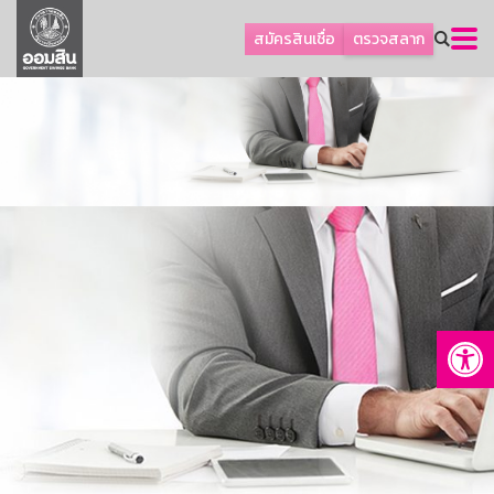
ลูกค้าธุรกิจ
สมัครสินเชื่อ
ตรวจสลาก
ลูกค้าผู้ประกอบรายย่อย
โปรโมชัน
ออมเพื่อสุข
เกี่ยวกับธนาคาร
การพัฒนาที่ยั่งยืน
ข่าวสาร
บริการทางการเงิน
Op
อื่นๆ
ติดต่อเรา
บริการออนไลน์
TH
EN
GSB Society