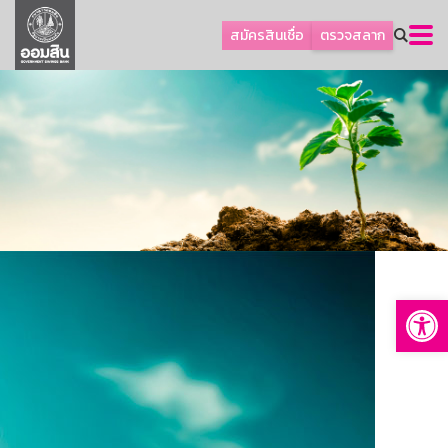
ลูกค้าธุรกิจ
สมัครสินเชื่อ
ตรวจสลาก
ลูกค้าผู้ประกอบรายย่อย
โปรโมชัน
ออมเพื่อสุข
เกี่ยวกับธนาคาร
การพัฒนาที่ยั่งยืน
ข่าวสาร
บริการทางการเงิน
Op
อื่นๆ
ติดต่อเรา
บริการออนไลน์
TH
EN
GSB Society