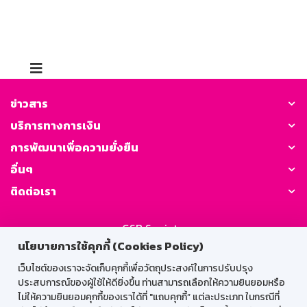
รายงานการเปลี่ยนแปลงสภาพ
ภูมิอากาศ
ข่าวสาร
บริการทางการเงิน
การพัฒนาเพื่อความยั่งยืน
อื่นๆ
ติดต่อเรา
GSB Society:
นโยบายการใช้คุกกี้ (Cookies Policy)
เว็บไซต์ของเราจะจัดเก็บคุกกี้เพื่อวัตถุประสงค์ในการปรับปรุง
สำหรับพนักงาน
ประสบการณ์ของผู้ใช้ให้ดียิ่งขึ้น ท่านสามารถเลือกให้ความยินยอมหรือ
ไม่ให้ความยินยอมคุกกี้ของเราได้ที่ "แถบคุกกี้” แต่ละประเภท ในกรณีที่