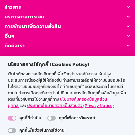
ข่าวสาร
บริการทางการเงิน
การพัฒนาเพื่อความยั่งยืน
อื่นๆ
ติดต่อเรา
GSB Society:
นโยบายการใช้คุกกี้ (Cookies Policy)
เว็บไซต์ของเราจะจัดเก็บคุกกี้เพื่อวัตถุประสงค์ในการปรับปรุง
ประสบการณ์ของผู้ใช้ให้ดียิ่งขึ้น ท่านสามารถเลือกให้ความยินยอมหรือ
สำหรับพนักงาน
ไม่ให้ความยินยอมคุกกี้ของเราได้ที่ "แถบคุกกี้” แต่ละประเภท ในกรณีที่
ท่านไม่ทำการเลือกจะถือว่าท่านไม่ยินยอมการจัดเก็บคุกกี้ คลิกข้อมูลเพิ่ม
Web HR
GSB Wisdom
M-Search
เติมเกี่ยวกับการใช้งานคุกกี้ทาง
นโยบายคุ้มครองข้อมูลส่วน
บุคคล
และ
ประกาศนโยบายความเป็นส่วนตัว (Privacy Notice)
เข้าสู่ระบบเน็ตเมล
คุกกี้ที่จำเป็น
คุกกี้เพื่อการวิเคราะห์
คุกกี้เพื่อช่วยในการใช้งาน