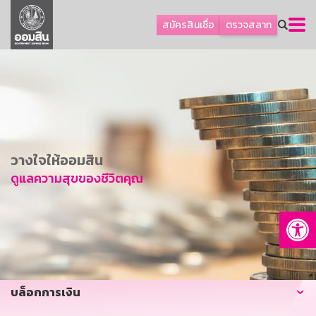
ลูกค้าธุรกิจ
สมัครสินเชื่อ
ตรวจสลาก
ลูกค้าผู้ประกอบรายย่อย
โปรโมชัน
ออมเพื่อสุข
เกี่ยวกับธนาคาร
การพัฒนาที่ยั่งยืน
วางใจให้ออมสิน
ข่าวสาร
ดูแลความสุขของชีวิตคุณ
บริการทางการเงิน
Op
อื่นๆ
ติดต่อเรา
บริการออนไลน์
บล็อกการเงิน
TH
EN
GSB Society