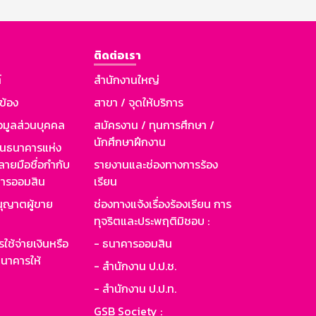
ติดต่อเรา
์
สำนักงานใหญ่
วข้อง
สาขา / จุดให้บริการ
อมูลส่วนบุคคล
สมัครงาน / ทุนการศึกษา /
นักศึกษาฝึกงาน
านธนาคารแห่ง
ายมือชื่อกำกับ
รายงานและช่องทางการร้อง
าคารออมสิน
เรียน
ุญาตผู้ขาย
ช่องทางแจ้งเรื่องร้องเรียน การ
ทุจริตและประพฤติมิชอบ :
ใช้จ่ายเงินหรือ
- ธนาคารออมสิน
นาคารให้
- สำนักงาน ป.ป.ช.
- สำนักงาน ป.ป.ท.
GSB Society :