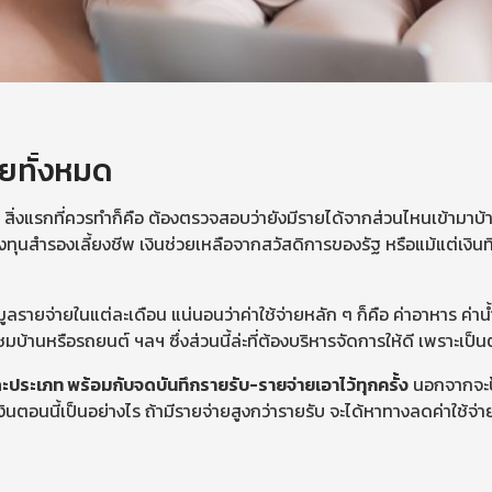
ยทั้งหมด
่นอน สิ่งแรกที่ควรทำก็คือ ต้องตรวจสอบว่ายังมีรายได้จากส่วนไหนเข้า
ุนสำรองเลี้ยงชีพ เงินช่วยเหลือจากสวัสดิการของรัฐ หรือแม้แต่เงิ
ลรายจ่ายในแต่ละเดือน แน่นอนว่าค่าใช้จ่ายหลัก ๆ ก็คือ ค่าอาหาร ค่าน
มแซมบ้านหรือรถยนต์ ฯลฯ ซึ่งส่วนนี้ล่ะที่ต้องบริหารจัดการให้ดี เพราะเป
แต่ละประเภท พร้อมกับจดบันทึกรายรับ-รายจ่ายเอาไว้ทุกครั้ง
นอกจากจะป้อ
นี้เป็นอย่างไร ถ้ามีรายจ่ายสูงกว่ารายรับ จะได้หาทางลดค่าใช้จ่ายไม่จำ