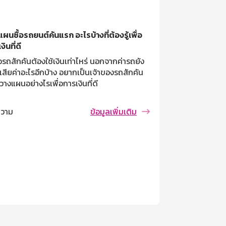
ผนซื้อรถยนต์คันแรก อะไรบ้างที่ต้องรู้เพื่อ
ทางออกของมนุษย
งินที่ดี
เงินเฟ้อขึ้นต่อเ
้อรถสักคันต้องใช้เงินเท่าไหร่ นอกจากค่ารถยัง
ข้าวของแพงอย่าง
เสียค่าอะไรอีกบ้าง อยากเป็นเจ้าของรถสักคัน
ขึ้น เริ่มต้นตั
วางแผนอย่างไรเพื่อการเงินที่ดี
บทความ
วาม
ข้อมูลเพิ่มเติม