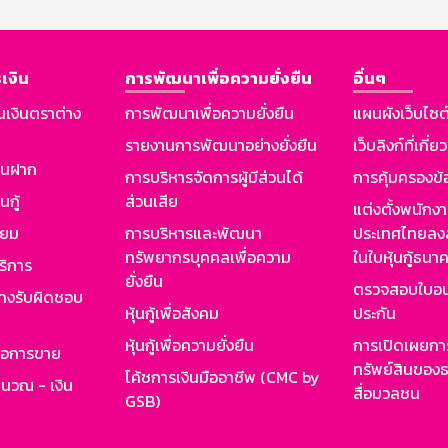
เงิน
การพัฒนาเพื่อความยั่งยืน
อื่นๆ
นเงินตราต่าง
การพัฒนาเพื่อความยั่งยืน
แผนผังเว็บไซต
รายงานการพัฒนาอย่างยั่งยืน
เว็บลิงก์ที่เกี่ย
งินฝาก
การบริหารจัดการผู้มีส่วนได้
การคุ้มครองข้
นกู้
ส่วนเสีย
แต่งตั้งพนักง
ียม
การบริหารและพัฒนา
ประเทศไทยลงล
ทรัพยากรบุคคลเพื่อความ
ในใบหุ้นกู้ธน
ริการ
ยั่งยืน
ตรวจสอบใบอน
ย่างรับผิดชอบ
หุ้นกู้เพื่อสังคม
ประกัน
หุ้นกู้เพื่อความยั่งยืน
การเปิดเผยการ
รอการขาย
ทรัพย์สินของธ
โค้ชการเงินมืออาชีพ (CMC by
ำนวณ - เงิน
สื่อมวลชน
GSB)