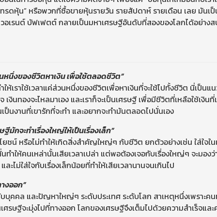
ดหุ้น” หรือพวกที่ซื้อขายหุ้นรายวัน รายสัปดาห์ รายเดือน เลย มันเป็น
ให้ วอเรนต์ บัฟเฟตต์ กลายเป็นมหาเศรษฐีอันดับที่สองของโลกได้อย่าง
วนหนึ่งของชีวิตหาเงิน เพื่อใช้ตลอดชีวิต”
ำให้เราใช้เวลาแค่ส่วนหนึ่งของชีวิตเพื่อหาเงินที่จะใช้ไปทั้งชีวิต นี่เป
เงินทองจะไหลมาเอง และเราก็จะเป็นเศรษฐี เพื่อมีชีวิตที่เหลือใช้เงินท
นั้นเป็นงานที่เขารักที่จะทำ และอยากจะทำมันตลอดไปนั่นเอง
ษฐีมักจะทำเรื่องใหญ่ให้เป็นเรื่องเล็ก”
ดประโยชน์ หรือไม่ทำให้เกิดสิ่งสำคัญใหญ่ๆ กับชีวิต ยกตัวอย่างเช่น ใส่ใจ
ทำให้คนเหล่านั้นเสียเวลาเปล่า แต่พอต้องเจอกับเรื่องใหญ่ๆ จะมองว่า “
ก และไม่ใส่ใจกับเรื่องเล็กน้อยที่ทำให้เสียเวลานานจนเกินไป
่ทางออก”
ระดับบุคคล และปัญหาใหญ่ๆ ระดับประเทศ ระดับโลก สาเหตุหนึ่งเพราะคนท
นเศรษฐีจะมุ่งไปที่ทางออก โลกของเศรษฐีจึงเต็มไปด้วยความสำเร็จและคว