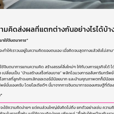
ามคิดส่งผลที่แตกต่างกันอย่างไรได้บ้า
นมาใช้จินตนาการ”
ไปจะทำให้เราวนอยู่ในความคิดของตนเอง เมื่อคิดจนสุดทางแล้วยังไม่สามา
่ใช้จินตนาการแทนความคิด สร้างสรรค์สิ่งใหม่ๆ ให้กับวงการธุรกิจได้ ไ
เปลี่ยนเป็น “บ้านสร้างเสร็จก่อนขาย” พลิกโฉมวงการอสังหาริมทรัพย์ 
โอกาสที่ลูกค้าจะยกเลิกออเดอร์มีน้อยมาก และบ้านคุณภาพตกก็มีน้อยเช
ัพย์นั่นเองครับ โดยไอเดียดีๆ นี้มาจากการจินตนาการของเศรษฐีที่ต้องกา
ง”
ักจะใช้ความคิดง่ายๆ แต่คนส่วนใหญ่ยังคิดไม่ถึง ยกตัวอย่างเช่น ควา
บซ้อนในการซื้อหุ้น แต่ใช้ความคิดง่ายๆ เพียงแค่ “ซื้อหุ้นให้เหมือนกับเรา