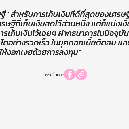
ฐี” สำหรับการเก็บเงินที่ดีที่สุดของเศรษฐ
รษฐีที่เก็บเงินสดไว้ส่วนหนึ่ง แต่ก็แบ่งเ
ารเก็บเงินไว้เฉยๆ ฝากธนาคารในปัจจุบัน
ิบโตอย่างรวดเร็ว ในยุคดอกเบี้ยติดลบ และย
ินให้งอกเงยด้วยการลงทุน”
แชร์เนื้อหา :