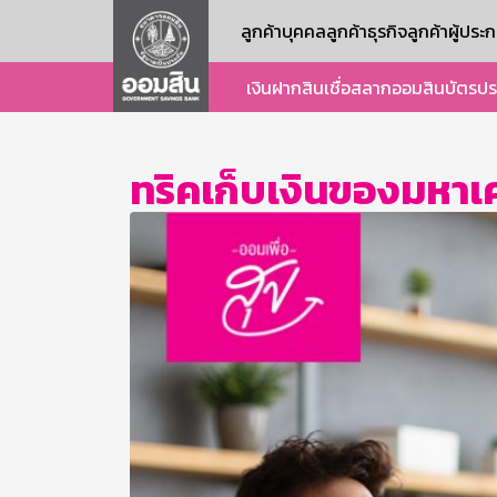
ลูกค้าบุคคล
ลูกค้าธุรกิจ
ลูกค้าผู้ปร
เงินฝาก
สินเชื่อ
สลากออมสิน
บัตร
ปร
ทริคเก็บเงินของมหาเ