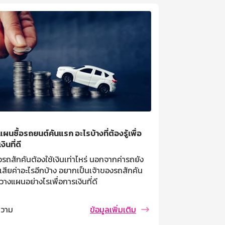
ผนซื้อรถยนต์คันแรก อะไรบ้างที่ต้องรู้เพื่อ
ทางออกของมนุษย
งินที่ดี
เงินเฟ้อขึ้นต่อเ
้อรถสักคันต้องใช้เงินเท่าไหร่ นอกจากค่ารถยัง
ข้าวของแพงอย่าง
เสียค่าอะไรอีกบ้าง อยากเป็นเจ้าของรถสักคัน
ขึ้น เริ่มต้นตั
วางแผนอย่างไรเพื่อการเงินที่ดี
บทความ
วาม
ข้อมูลเพิ่มเติม