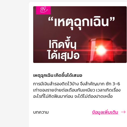
เหตุฉุกเฉิน เกิดขึ้นได้เสมอ
้ไม่
การมีเงินสำรองติดไว้บ้าง จึงสำคัญมาก ซัก 3-6
การหางาน
เท่าของรายจ่ายต่อเดือนกันเหนียว เวลาเกิดเรื่อง
้มีกินมีใช้
อะไรที่ไม่คิดฝันมาก่อน จะได้ไม่ต้องปาดเหงื่อ
ิ่มเติม
บทความ
ข้อมูลเพิ่มเติม