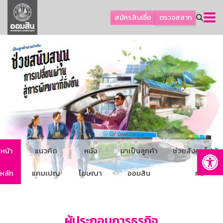
ลูกค้าธุรกิจ
สมัครสินเชื่อ
ตรวจสลาก
ลูกค้าผู้ประกอบรายย่อย
โปรโมชัน
ออมเพื่อสุข
เกี่ยวกับธนาคาร
การพัฒนาที่ยั่งยืน
ข่าวสาร
บริการทางการเงิน
Op
หน้า
แนวคิด
หนัง
มาเป็นลูกค้า
ช่วยสังคมไปด้ว
อื่นๆ
ติดต่อเรา
หลัก
แคมเปญ
โฆษณา
ออมสิน
กัน
บริการออนไลน์
TH
EN
ผู้ประกอบการธุรกิจ
GSB Society