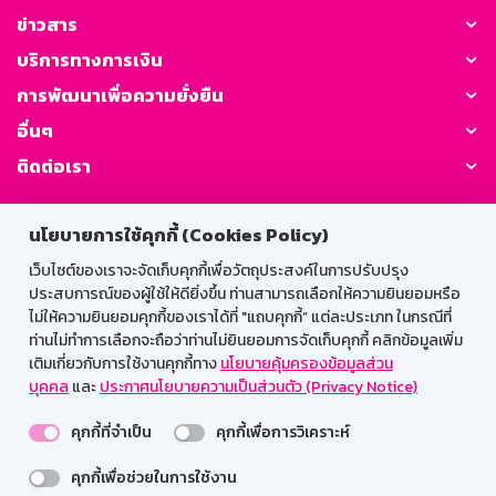
ข่าวสาร
บริการทางการเงิน
การพัฒนาเพื่อความยั่งยืน
อื่นๆ
ติดต่อเรา
GSB Society:
นโยบายการใช้คุกกี้ (Cookies Policy)
เว็บไซต์ของเราจะจัดเก็บคุกกี้เพื่อวัตถุประสงค์ในการปรับปรุง
ประสบการณ์ของผู้ใช้ให้ดียิ่งขึ้น ท่านสามารถเลือกให้ความยินยอมหรือ
สำหรับพนักงาน
ไม่ให้ความยินยอมคุกกี้ของเราได้ที่ "แถบคุกกี้” แต่ละประเภท ในกรณีที่
ท่านไม่ทำการเลือกจะถือว่าท่านไม่ยินยอมการจัดเก็บคุกกี้ คลิกข้อมูลเพิ่ม
Web HR
GSB Wisdom
M-Search
เติมเกี่ยวกับการใช้งานคุกกี้ทาง
นโยบายคุ้มครองข้อมูลส่วน
บุคคล
และ
ประกาศนโยบายความเป็นส่วนตัว (Privacy Notice)
เข้าสู่ระบบเน็ตเมล
คุกกี้ที่จำเป็น
คุกกี้เพื่อการวิเคราะห์
คุกกี้เพื่อช่วยในการใช้งาน