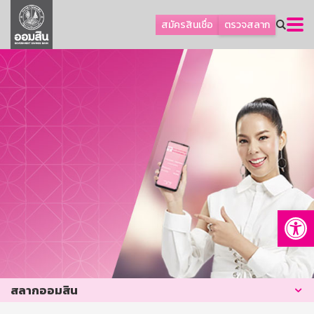
ลูกค้าธุรกิจ
สมัครสินเชื่อ
ตรวจสลาก
ลูกค้าผู้ประกอบรายย่อย
โปรโมชัน
ออมเพื่อสุข
เกี่ยวกับธนาคาร
การพัฒนาที่ยั่งยืน
ข่าวสาร
บริการทางการเงิน
Op
อื่นๆ
ติดต่อเรา
บริการออนไลน์
สลากออมสิน
TH
EN
GSB Society