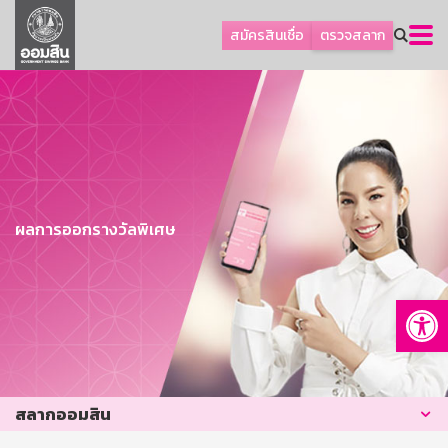
ลูกค้าธุรกิจ
สมัครสินเชื่อ
ตรวจสลาก
ลูกค้าผู้ประกอบรายย่อย
โปรโมชัน
ออมเพื่อสุข
เกี่ยวกับธนาคาร
การพัฒนาที่ยั่งยืน
ผลการออกรางวัลพิเศษ
ข่าวสาร
บริการทางการเงิน
Op
อื่นๆ
ติดต่อเรา
บริการออนไลน์
สลากออมสิน
TH
EN
GSB Society