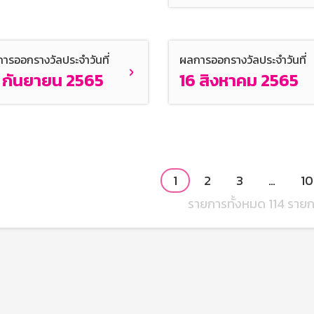
ารออกรางวัลประจำวันที่
ผลการออกรางวัลประจำวันที่
 กันยายน 2565
16 สิงหาคม 2565
1
2
3
…
10
รายการทั้งหมด 114 ราย