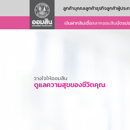
ลูกค้าบุคคล
ลูกค้าธุรกิจ
ลูกค้าผู้ปร
เงินฝาก
สินเชื่อ
สลากออมสิน
บัตร
ปร
วางใจให้ออมสิน
ดูแลความสุขของชีวิตคุณ