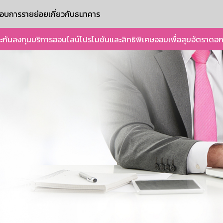
ะกอบการรายย่อย
เกี่ยวกับธนาคาร
ะกัน
ลงทุน
บริการออนไลน์
โปรโมชันและสิทธิพิเศษ
ออมเพื่อสุข
อัตราดอก