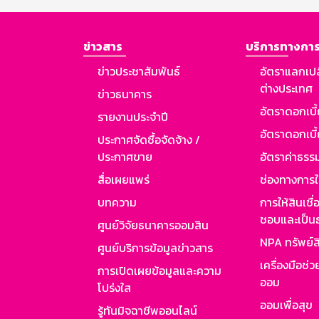
ข่าวสาร
บริการทางการ
ข่าวประชาสัมพันธ์
อัตราแลกเปล
ต่างประเทศ
ข่าวธนาคาร
อัตราดอกเบี
รายงานประจำปี
อัตราดอกเบี้ย
ประกาศจัดซื้อจัดจ้าง /
ประกาศขาย
อัตราค่าธรร
สื่อเผยแพร่
ช่องทางการใ
บทความ
การให้สินเชื่
ชอบและเป็น
ศูนย์วิจัยธนาคารออมสิน
NPA ทรัพย์
ศูนย์บริการข้อมูลข่าวสาร
เครื่องมือช่
การเปิดเผยข้อมูลและความ
ออม
โปร่งใส
ออมเพื่อสุข
รู้ทันมิจฉาชีพออนไลน์