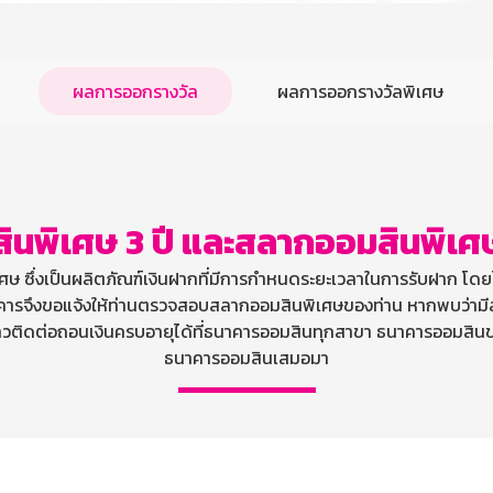
ผลการออกรางวัล
ผลการออกรางวัลพิเศษ
นพิเศษ 3 ปี และสลากออมสินพิเศษดิ
ซึ่งเป็นผลิตภัณฑ์เงินฝากที่มีการกำหนดระยะเวลาในการรับฝาก โดยได้แ
ธนาคารจึงขอแจ้งให้ท่านตรวจสอบสลากออมสินพิเศษของท่าน หากพบว่
ติดต่อถอนเงินครบอายุได้ที่ธนาคารออมสินทุกสาขา ธนาคารออมสินขอขอ
ธนาคารออมสินเสมอมา