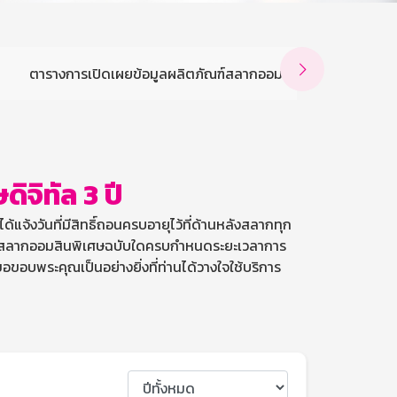

ตารางการเปิดเผยข้อมูลผลิตภัณฑ์สลากออมสิน
Pro
จิทัล 3 ปี
จ้งวันที่มีสิทธิ์ถอนครบอายุไว้ที่ด้านหลังสลากทุก
ามีสลากออมสินพิเศษฉบับใดครบกำหนดระยะเวลาการ
บพระคุณเป็นอย่างยิ่งที่ท่านได้วางใจใช้บริการ