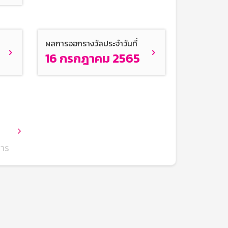
ผลการออกรางวัลประจำวันที่
16 กรกฎาคม 2565

การ