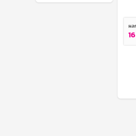
ผลก
16