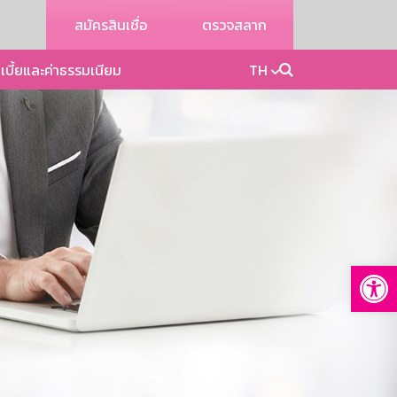
สมัครสินเชื่อ
ตรวจสลาก
เบี้ยและค่าธรรมเนียม
TH
Op