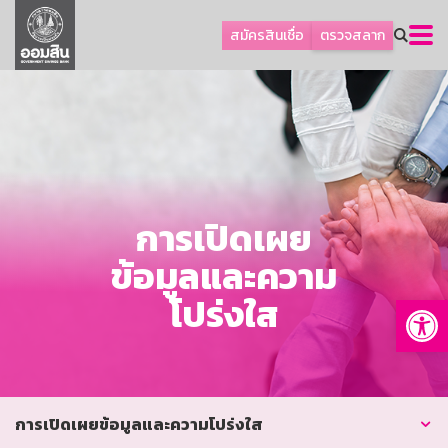
ลูกค้าธุรกิจ
สมัครสินเชื่อ
ตรวจสลาก
ลูกค้าผู้ประกอบรายย่อย
โปรโมชัน
ออมเพื่อสุข
เกี่ยวกับธนาคาร
การพัฒนาที่ยั่งยืน
การเปิดเผย
ข่าวสาร
ข้อมูลและความ
บริการทางการเงิน
Op
โปร่งใส
อื่นๆ
ติดต่อเรา
บริการออนไลน์
TH
EN
การเปิดเผยข้อมูลและความโปร่งใส
GSB Society