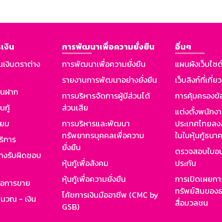
เงิน
การพัฒนาเพื่อความยั่งยืน
อื่นๆ
นเงินตราต่าง
การพัฒนาเพื่อความยั่งยืน
แผนผังเว็บไซต
รายงานการพัฒนาอย่างยั่งยืน
เว็บลิงก์ที่เกี่ย
งินฝาก
การบริหารจัดการผู้มีส่วนได้
การคุ้มครองข้
นกู้
ส่วนเสีย
แต่งตั้งพนักง
ียม
การบริหารและพัฒนา
ประเทศไทยลงล
ทรัพยากรบุคคลเพื่อความ
ในใบหุ้นกู้ธน
ริการ
ยั่งยืน
ตรวจสอบใบอน
ย่างรับผิดชอบ
หุ้นกู้เพื่อสังคม
ประกัน
หุ้นกู้เพื่อความยั่งยืน
การเปิดเผยการ
รอการขาย
ทรัพย์สินของธ
โค้ชการเงินมืออาชีพ (CMC by
ำนวณ - เงิน
สื่อมวลชน
GSB)