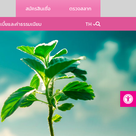
สมัครสินเชื่อ
ตรวจสลาก
เบี้ยและค่าธรรมเนียม
TH
Op