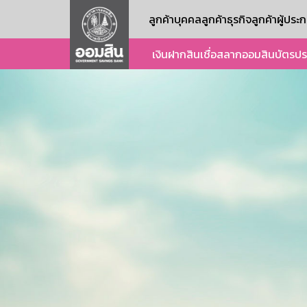
ลูกค้าบุคคล
ลูกค้าธุรกิจ
ลูกค้าผู้ปร
เงินฝาก
สินเชื่อ
สลากออมสิน
บัตร
ปร