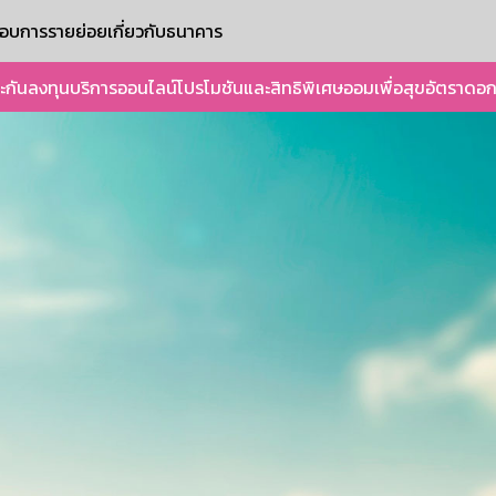
ะกอบการรายย่อย
เกี่ยวกับธนาคาร
ะกัน
ลงทุน
บริการออนไลน์
โปรโมชันและสิทธิพิเศษ
ออมเพื่อสุข
อัตราดอก