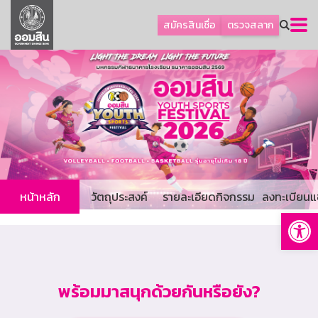
ลูกค้าธุรกิจ
สมัครสินเชื่อ
ตรวจสลาก
ลูกค้าผู้ประกอบรายย่อย
โปรโมชัน
ออมเพื่อสุข
เกี่ยวกับธนาคาร
การพัฒนาที่ยั่งยืน
ข่าวสาร
บริการทางการเงิน
หน้าหลัก
วัตถุประสงค์
รายละเอียดกิจกรรม
ลงทะเบียนแ
Op
อื่นๆ
ติดต่อเรา
บริการออนไลน์
พร้อมมาสนุกด้วยกันหรือยัง?
TH
EN
GSB Society