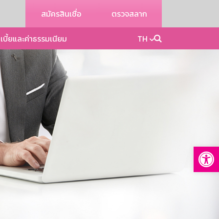
สมัครสินเชื่อ
ตรวจสลาก
เบี้ยและค่าธรรมเนียม
TH
Op