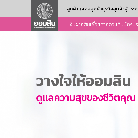
ลูกค้าบุคคล
ลูกค้าธุรกิจ
ลูกค้าผู้ปร
เงินฝาก
สินเชื่อ
สลากออมสิน
บัตร
ปร
วางใจให้ออมสิน
ดูแลความสุขของชีวิตคุณ