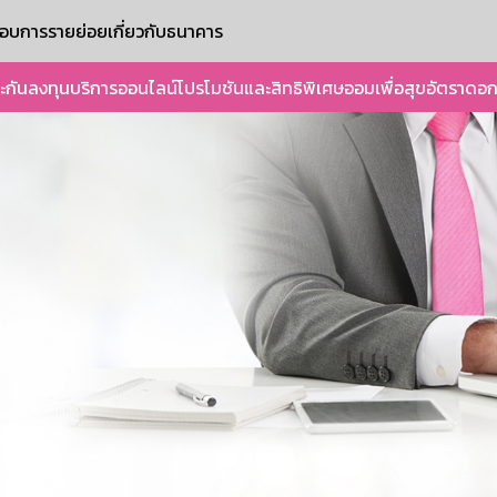
ะกอบการรายย่อย
เกี่ยวกับธนาคาร
ะกัน
ลงทุน
บริการออนไลน์
โปรโมชันและสิทธิพิเศษ
ออมเพื่อสุข
อัตราดอก