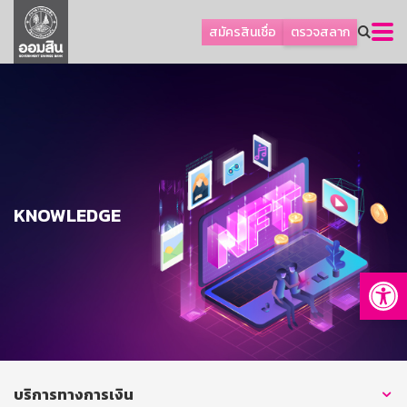
ลูกค้าธุรกิจ
สมัครสินเชื่อ
ตรวจสลาก
ลูกค้าผู้ประกอบรายย่อย
โปรโมชัน
ออมเพื่อสุข
เกี่ยวกับธนาคาร
การพัฒนาที่ยั่งยืน
KNOWLEDGE
ข่าวสาร
บริการทางการเงิน
Op
อื่นๆ
ติดต่อเรา
บริการออนไลน์
TH
EN
บริการทางการเงิน
GSB Society