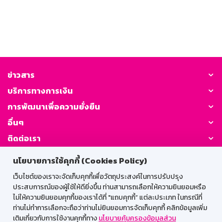
ข่าวสาร
บริการทางการเงิน
การพัฒนาเพื่อความยั่งยืน
อื่นๆ
ติดต่อเรา
นโยบายการใช้คุกกี้ (Cookies Policy)
GSB Society:
เว็บไซต์ของเราจะจัดเก็บคุกกี้เพื่อวัตถุประสงค์ในการปรับปรุง
ประสบการณ์ของผู้ใช้ให้ดียิ่งขึ้น ท่านสามารถเลือกให้ความยินยอมหรือ
ไม่ให้ความยินยอมคุกกี้ของเราได้ที่ "แถบคุกกี้” แต่ละประเภท ในกรณีที่
สำหรับพนักงาน
ท่านไม่ทำการเลือกจะถือว่าท่านไม่ยินยอมการจัดเก็บคุกกี้ คลิกข้อมูลเพิ่ม
เติมเกี่ยวกับการใช้งานคุกกี้ทาง
นโยบายคุ้มครองข้อมูลส่วน