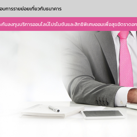
ะกอบการรายย่อย
เกี่ยวกับธนาคาร
ะกัน
ลงทุน
บริการออนไลน์
โปรโมชันและสิทธิพิเศษ
ออมเพื่อสุข
อัตราดอก