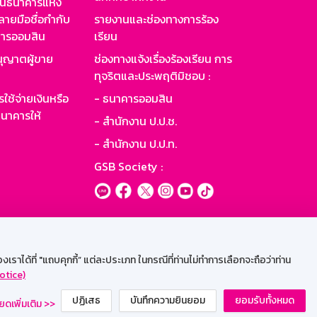
านธนาคารแห่ง
ายมือชื่อกำกับ
รายงานและช่องทางการร้อง
าคารออมสิน
เรียน
ุญาตผู้ขาย
ช่องทางแจ้งเรื่องร้องเรียน การ
ทุจริตและประพฤติมิชอบ :
ใช้จ่ายเงินหรือ
- ธนาคารออมสิน
นาคารให้
- สำนักงาน ป.ป.ช.
- สำนักงาน ป.ป.ท.
GSB Society :
ะบบเน็ตเมล
ราได้ที่ "แถบคุกกี้” แต่ละประเภท ในกรณีที่ท่านไม่ทำการเลือกจะถือว่าท่าน
otice)
ปฏิเสธ
บันทึกความยินยอม
ยอมรับทั้งหมด
ยดเพิ่มเติม >>