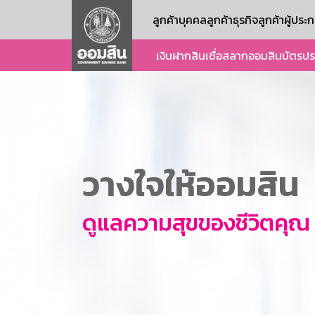
ลูกค้าบุคคล
ลูกค้าธุรกิจ
ลูกค้าผู้ปร
เงินฝาก
สินเชื่อ
สลากออมสิน
บัตร
ปร
วางใจให้ออมสิน
ดูแลความสุขของชีวิตคุณ