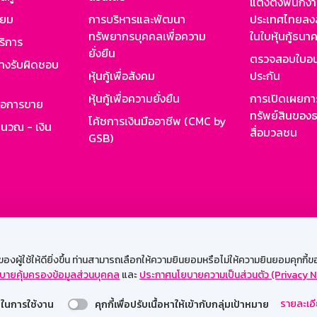
แต่งตั้งพนักง
ียม
การบริหารและพัฒนา
ประเทศไทยลงล
ทรัพยากรบุคคลเพื่อความ
ในใบหุ้นกู้ธน
ริการ
ยั่งยืน
ตรวจสอบใบอน
ย่างรับผิดชอบ
หุ้นกู้เพื่อสังคม
ประกัน
หุ้นกู้เพื่อความยั่งยืน
การเปิดเผยการ
รอการขาย
ทรัพย์สินของธ
โค้ชการเงินมืออาชีพ (CMC by
ำนวณ - เงิน
สื่อมวลชน
GSB)
กงาน
Web HR
GSB Wisdom
M-Search
เข้าสู่ร
ผู้ใช้ให้ดียิ่งขึ้น ท่านสามารถเลือกให้ความยินยอมหรือไม่ให้ความยินยอมคุกกี้ของเ
บายคุ้มครองข้อมูลส่วนบุคคล
และ
ประกาศนโยบายความเป็นส่วนตัว (Privacy N
รองรับการใช้งานได้ดีบนเว็บบราวเซอร์
รายละเอี
่วยในการใช้งาน
คุกกี้เพื่อปรับเนื้อหาให้เข้ากับกลุ่มเป้าหมาย