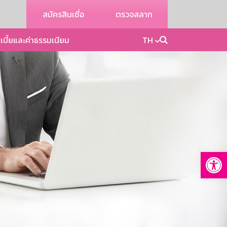
สมัครสินเชื่อ
ตรวจสลาก
เบี้ยและค่าธรรมเนียม
TH
Op