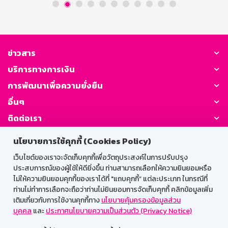
เงินเท่านั้น 4. ลูกค้าสามารถสะสมยอดการใช้ต่างร้านค้าได้
โดยยอดชำระรวมต้องมากกว่า หรือเท่ากับยอดใช้จ่ายที่
กำหนดไว้ หลังหักส่วนลดทุกประเภทและไม่รวมค่าขนส่ง และ
ชำระเงินเต็มจำนวนเท่านั้น 5. สิทธิ์มีจำนวนจำกัด โดยสิทธิ์จะ
ถูกปล่อยตั้งแต่วันที่ 5 (10.00 น.) – 7 (19.59 น.) สิงหาคม
ข่าวสาร
2569 และสามารถใช้ได้ตั้งแต่วันที่ 7 [...]
บริการทางการเงิน
การพัฒนาเพื่อความยั่งยืน
อื่นๆ
ติดต่อเรา
นโยบายการใช้คุกกี้ (Cookies Policy)
GSB Society:
เว็บไซต์ของเราจะจัดเก็บคุกกี้เพื่อวัตถุประสงค์ในการปรับปรุง
ประสบการณ์ของผู้ใช้ให้ดียิ่งขึ้น ท่านสามารถเลือกให้ความยินยอมหรือ
ไม่ให้ความยินยอมคุกกี้ของเราได้ที่ "แถบคุกกี้” แต่ละประเภท ในกรณีที่
สำหรับพนักงาน
ท่านไม่ทำการเลือกจะถือว่าท่านไม่ยินยอมการจัดเก็บคุกกี้ คลิกข้อมูลเพิ่ม
เติมเกี่ยวกับการใช้งานคุกกี้ทาง
นโยบายคุ้มครองข้อมูลส่วน
Web HR
GSB Wisdom
M-Search
บุคคล
และ
ประกาศนโยบายความเป็นส่วนตัว (Privacy Notice)
เข้าสู่ระบบเน็ตเมล