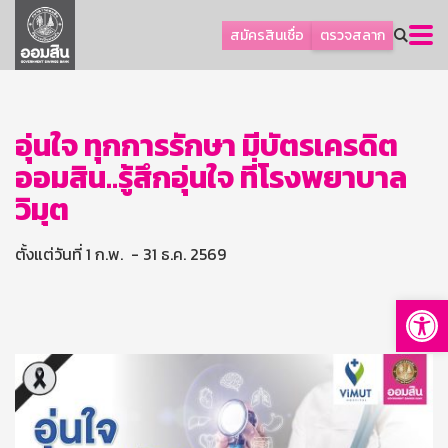
ลูกค้าธุรกิจ
สมัครสินเชื่อ
ตรวจสลาก
ลูกค้าผู้ประกอบรายย่อย
โปรโมชัน
ออมเพื่อสุข
อุ่นใจ ทุกการรักษา มีบัตรเครดิต
ออมสิน..รู้สึกอุ่นใจ ที่โรงพยาบาล
เกี่ยวกับธนาคาร
วิมุต
การพัฒนาที่ยั่งยืน
ข่าวสาร
ตั้งแต่วันที่ 1 ก.พ. - 31 ธ.ค. 2569
บริการทางการเงิน
Op
อื่นๆ
ติดต่อเรา
บริการออนไลน์
TH
EN
GSB Society