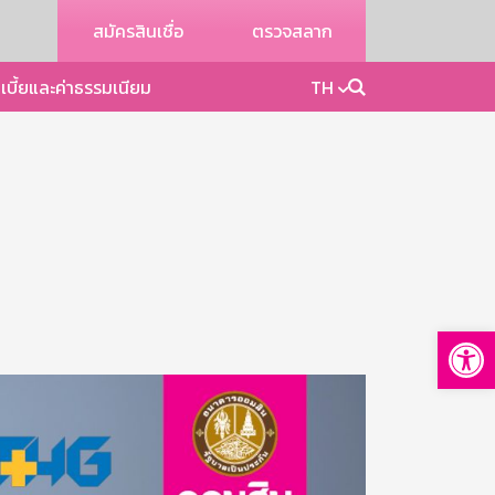
สมัครสินเชื่อ
ตรวจสลาก
เบี้ยและค่าธรรมเนียม
TH
Op