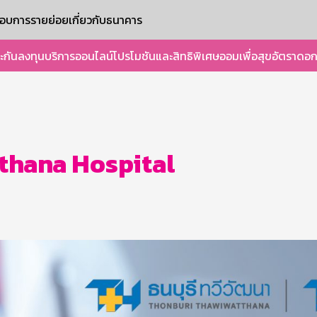
ะกอบการรายย่อย
เกี่ยวกับธนาคาร
ะกัน
ลงทุน
บริการออนไลน์
โปรโมชันและสิทธิพิเศษ
ออมเพื่อสุข
อัตราดอก
thana Hospital