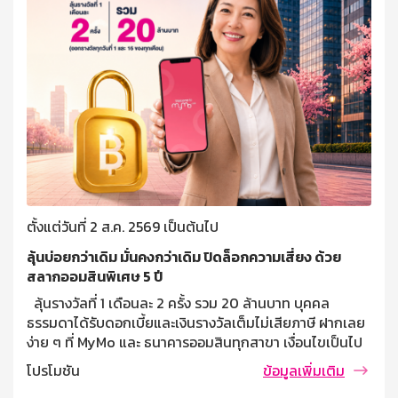
ตั้งแต่วันที่ 2 ส.ค. 2569 เป็นต้นไป
ลุ้นบ่อยกว่าเดิม มั่นคงกว่าเดิม ปิดล็อกความเสี่ยง ด้วย
สลากออมสินพิเศษ 5 ปี
ลุ้นรางวัลที่ 1 เดือนละ 2 ครั้ง รวม 20 ล้านบาท บุคคล
ธรรมดาได้รับดอกเบี้ยและเงินรางวัลเต็มไม่เสียภาษี ฝากเลย
ง่าย ๆ ที่ MyMo และ ธนาคารออมสินทุกสาขา เงื่อนไขเป็นไป
ตามที่ธนาคารกำหนด var fallbackTimeout; const
โปรโมชัน
ข้อมูลเพิ่มเติม
initialDelay = 5000; let remainingTime =