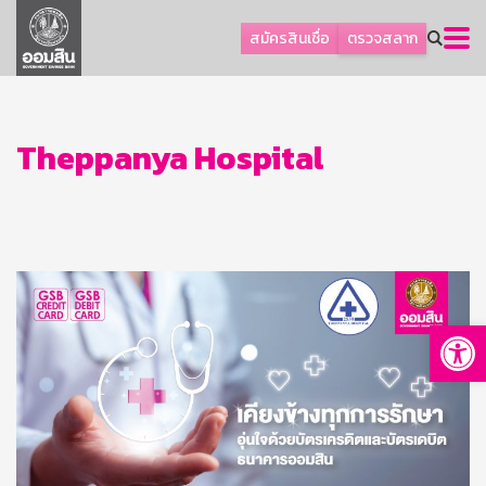
ลูกค้าธุรกิจ
สมัครสินเชื่อ
ตรวจสลาก
ลูกค้าผู้ประกอบรายย่อย
โปรโมชัน
ออมเพื่อสุข
Theppanya Hospital
เกี่ยวกับธนาคาร
การพัฒนาที่ยั่งยืน
ข่าวสาร
บริการทางการเงิน
Op
อื่นๆ
ติดต่อเรา
บริการออนไลน์
TH
EN
GSB Society