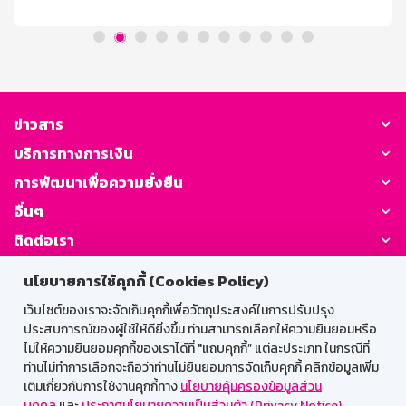
initialDelay; let canceledFallback = false; // Track if
fallback is canceled function navigateDeepLink() { if
(/Mobi|Android/i.test(navigator.userAgent)) {
remainingTime = initialDelay; // Reset the
canceledFallback flag when [...]
ข่าวสาร
บริการทางการเงิน
การพัฒนาเพื่อความยั่งยืน
อื่นๆ
ติดต่อเรา
นโยบายการใช้คุกกี้ (Cookies Policy)
GSB Society:
เว็บไซต์ของเราจะจัดเก็บคุกกี้เพื่อวัตถุประสงค์ในการปรับปรุง
ประสบการณ์ของผู้ใช้ให้ดียิ่งขึ้น ท่านสามารถเลือกให้ความยินยอมหรือ
ไม่ให้ความยินยอมคุกกี้ของเราได้ที่ "แถบคุกกี้” แต่ละประเภท ในกรณีที่
สำหรับพนักงาน
ท่านไม่ทำการเลือกจะถือว่าท่านไม่ยินยอมการจัดเก็บคุกกี้ คลิกข้อมูลเพิ่ม
เติมเกี่ยวกับการใช้งานคุกกี้ทาง
นโยบายคุ้มครองข้อมูลส่วน
Web HR
GSB Wisdom
M-Search
บุคคล
และ
ประกาศนโยบายความเป็นส่วนตัว (Privacy Notice)