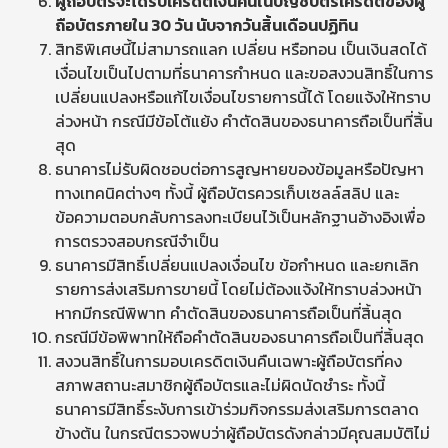
ผู้ถือบัตรจะได้รับเครดิตเงินคืนในบัญชีบัตรเครดิตของผู้
ถือบัตรภายใน
30 วัน นับจากวันสิ้นเดือนปฏิทิน
สิทธิพิเศษนี้ไม่สามารถแลก เปลี่ยน หรือทอน เป็นเงินสดได้
เงื่อนไขเป็นไปตามที่ธนาคารกำหนด และขอสงวนสิทธิ์ในการ
เปลี่ยนแปลงหรือแก้ไขเงื่อนไขรายการนี้ได้ โดยแจ้งให้ทราบ
ล่วงหน้า กรณีมีข้อโต้แย้ง คำตัดสินของธนาคารถือเป็นที่สิ้น
สุด
ธนาคารไม่รับผิดชอบต่อการสูญหายของข้อมูลหรือปัญหา
ทางเทคนิคต่างๆ ทั้งนี้ ผู้ถือบัตรควรเก็บเซลล์สลิป และ
ข้อความตอบกลับการลงทะเบียนไว้เป็นหลักฐานอ้างอิงเพื่อ
การตรวจสอบกรณีจำเป็น
ธนาคารมีสิทธิ์เปลี่ยนแปลงเงื่อนไข ข้อกำหนด และยกเลิก
รายการส่งเสริมการขายนี้ โดยไม่ต้องแจ้งให้ทราบล่วงหน้า
หากมีกรณีพิพาท คำตัดสินของธนาคารถือเป็นที่สิ้นสุด
กรณีมีข้อพิพาทให้ถือคำตัดสินของธนาคารถือเป็นที่สิ้นสุด
สงวนสิทธิ์ในการมอบเครดิตเงินคืนเฉพาะผู้ถือบัตรที่คง
สภาพสถานะสมาชิกผู้ถือบัตรและไม่ผิดนัดชำระ ทั้งนี้
ธนาคารมีสิทธิ์ระงับการเข้าร่วมกิจกรรมส่งเสริมการตลาด
ข้างต้น ในกรณีตรวจพบว่าผู้ถือบัตรดังกล่าวมีคุณสมบัติไม่