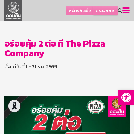
ลูกค้าธุรกิจ
สมัครสินเชื่อ
ตรวจสลาก
ลูกค้าผู้ประกอบรายย่อย
โปรโมชัน
ออมเพื่อสุข
อร่อยคุ้ม 2 ต่อ ที่ The Pizza
Company
เกี่ยวกับธนาคาร
การพัฒนาที่ยั่งยืน
ตั้งแต่วันที่ 1 - 31 ธ.ค. 2569
ข่าวสาร
บริการทางการเงิน
Op
อื่นๆ
ติดต่อเรา
บริการออนไลน์
TH
EN
GSB Society