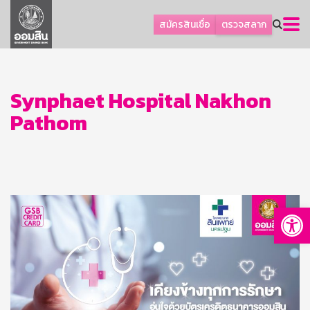
ลูกค้าธุรกิจ
สมัครสินเชื่อ
ตรวจสลาก
ลูกค้าผู้ประกอบรายย่อย
โปรโมชัน
ออมเพื่อสุข
Synphaet Hospital Nakhon
Pathom
เกี่ยวกับธนาคาร
การพัฒนาที่ยั่งยืน
ข่าวสาร
บริการทางการเงิน
Op
อื่นๆ
ติดต่อเรา
บริการออนไลน์
TH
EN
GSB Society