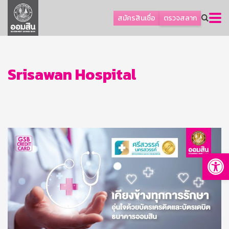
ลูกค้าธุรกิจ
สมัครสินเชื่อ
ตรวจสลาก
ลูกค้าผู้ประกอบรายย่อย
โปรโมชัน
ออมเพื่อสุข
Srisawan Hospital
เกี่ยวกับธนาคาร
การพัฒนาที่ยั่งยืน
ข่าวสาร
บริการทางการเงิน
Op
อื่นๆ
ติดต่อเรา
บริการออนไลน์
TH
EN
GSB Society