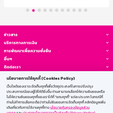
เสริมการขาย 3. ลูกค้าต้องเก็บคูปองส่วนลดผ่าน Lazada
App และเลือกบัตรเครดิตธนาคารออมสิน ก่อนทำการชำระ
เงินเท่านั้น 4. ลูกค้าสามารถสะสมยอดการใช้ต่างร้านค้าได้
โดยยอดชำระรวมต้องมากกว่า หรือเท่ากับยอดใช้จ่ายที่
กำหนดไว้ หลังหักส่วนลดทุกประเภทและไม่รวมค่าขนส่ง และ
ชำระเงินเต็มจำนวนเท่านั้น 5. สิทธิ์มีจำนวนจำกัด โดยสิทธิ์จะ
ถูกปล่อยตั้งแต่วันที่ 5 (10.00 น.) – 7 (19.59 น.) สิงหาคม
ข่าวสาร
2569 และสามารถใช้ได้ตั้งแต่วันที่ 7 [...]
บริการทางการเงิน
การพัฒนาเพื่อความยั่งยืน
อื่นๆ
ติดต่อเรา
นโยบายการใช้คุกกี้ (Cookies Policy)
GSB Society:
เว็บไซต์ของเราจะจัดเก็บคุกกี้เพื่อวัตถุประสงค์ในการปรับปรุง
ประสบการณ์ของผู้ใช้ให้ดียิ่งขึ้น ท่านสามารถเลือกให้ความยินยอมหรือ
ไม่ให้ความยินยอมคุกกี้ของเราได้ที่ "แถบคุกกี้” แต่ละประเภท ในกรณีที่
สำหรับพนักงาน
ท่านไม่ทำการเลือกจะถือว่าท่านไม่ยินยอมการจัดเก็บคุกกี้ คลิกข้อมูลเพิ่ม
เติมเกี่ยวกับการใช้งานคุกกี้ทาง
นโยบายคุ้มครองข้อมูลส่วน
Web HR
GSB Wisdom
M-Search
บุคคล
และ
ประกาศนโยบายความเป็นส่วนตัว (Privacy Notice)