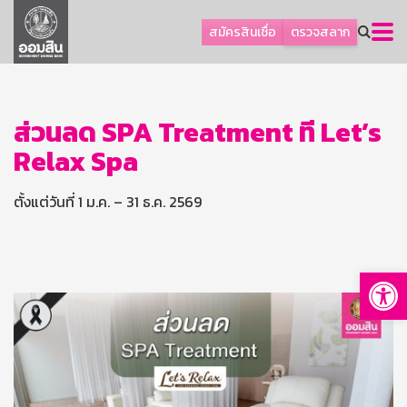
ลูกค้าธุรกิจ
สมัครสินเชื่อ
ตรวจสลาก
ลูกค้าผู้ประกอบรายย่อย
โปรโมชัน
ออมเพื่อสุข
ส่วนลด SPA Treatment ที่ Let’s
Relax Spa
เกี่ยวกับธนาคาร
การพัฒนาที่ยั่งยืน
ตั้งแต่วันที่ 1 ม.ค. – 31 ธ.ค. 2569
ข่าวสาร
บริการทางการเงิน
Op
อื่นๆ
ติดต่อเรา
บริการออนไลน์
TH
EN
GSB Society