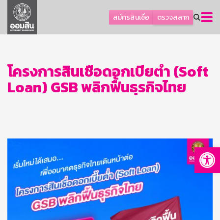
ลูกค้าธุรกิจ
สมัครสินเชื่อ
ตรวจสลาก
ลูกค้าผู้ประกอบรายย่อย
โปรโมชัน
ออมเพื่อสุข
โครงการสินเชื่อดอกเบี้ยต่ำ (Soft
Loan) GSB พลิกฟื้นธุรกิจไทย
เกี่ยวกับธนาคาร
การพัฒนาที่ยั่งยืน
ข่าวสาร
บริการทางการเงิน
Op
อื่นๆ
ติดต่อเรา
บริการออนไลน์
TH
EN
GSB Society