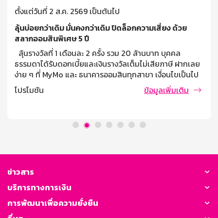
ตั้งแต่วันที่ 2 ส.ค. 2569 เป็นต้นไป
ลุ้นบ่อยกว่าเดิม มั่นคงกว่าเดิม ปิดล็อกความเสี่ยง ด้วย
สลากออมสินพิเศษ 5 ปี
ลุ้นรางวัลที่ 1 เดือนละ 2 ครั้ง รวม 20 ล้านบาท บุคคล
ธรรมดาได้รับดอกเบี้ยและเงินรางวัลเต็มไม่เสียภาษี ฝากเลย
ง่าย ๆ ที่ MyMo และ ธนาคารออมสินทุกสาขา เงื่อนไขเป็นไป
ตามที่ธนาคารกำหนด var fallbackTimeout; const
โปรโมชัน
ข้อมูลเพิ่มเติม
initialDelay = 5000; let remainingTime =
initialDelay; let canceledFallback = false; // Track if
fallback is canceled function navigateDeepLink() { if
(/Mobi|Android/i.test(navigator.userAgent)) {
remainingTime = initialDelay; // Reset the
canceledFallback flag when [...]
ข่าวสาร
บริการทางการเงิน
การพัฒนาเพื่อความยั่งยืน