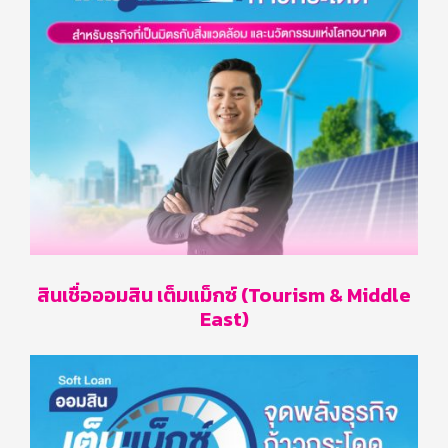
สินเชื่อออมสิน เต็มแม็กซ์ (Tourism & Middle
East)