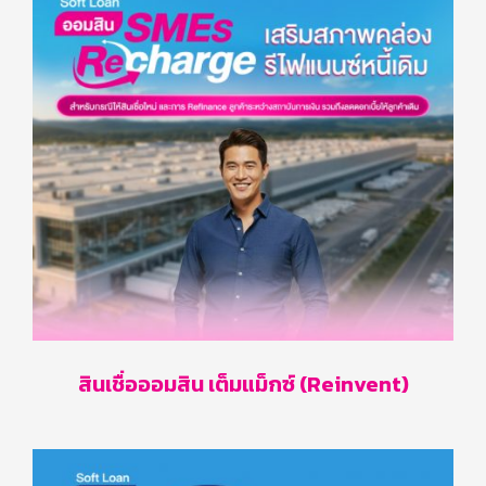
สินเชื่อออมสิน เต็มแม็กซ์ (Reinvent)