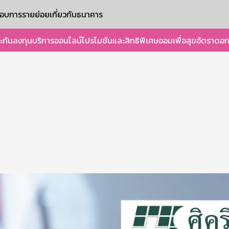
ะกอบการรายย่อย
เกี่ยวกับธนาคาร
ะกัน
ลงทุน
บริการออนไลน์
โปรโมชันและสิทธิพิเศษ
ออมเพื่อสุข
อัตราดอก