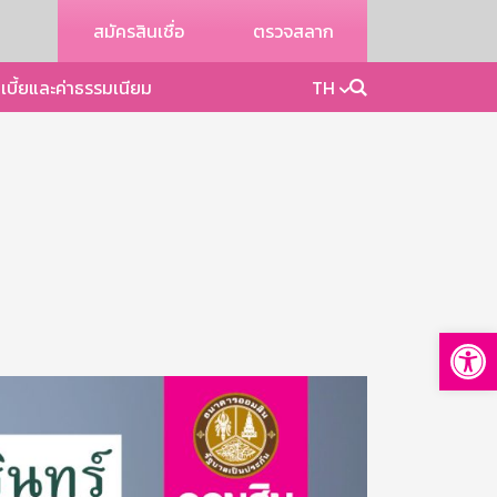
สมัครสินเชื่อ
ตรวจสลาก
เบี้ยและค่าธรรมเนียม
TH
Op