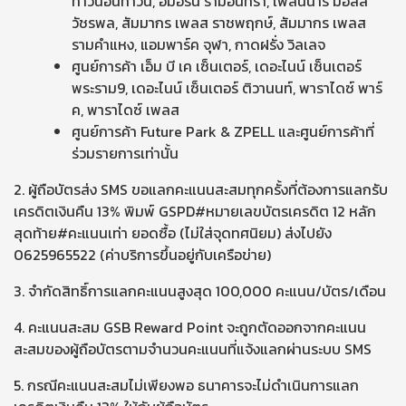
ทาวน์อินทาวน์, อมอรินี่ รามอินทรา, เพลินนารี่ มอลล์
วัชรพล, สัมมากร เพลส ราชพฤกษ์, สัมมากร เพลส
รามคำแหง, แอมพาร์ค จุฬา, กาดฝรั่ง วิลเลจ
ศูนย์การค้า เอ็ม บี เค เซ็นเตอร์, เดอะไนน์ เซ็นเตอร์
พระราม9, เดอะไนน์ เซ็นเตอร์ ติวานนท์, พาราไดซ์ พาร์
ค, พาราไดซ์ เพลส
ศูนย์การค้า Future Park & ZPELL และศูนย์การค้าที่
ร่วมรายการเท่านั้น
2. ผู้ถือบัตรส่ง SMS ขอแลกคะแนนสะสมทุกครั้งที่ต้องการแลกรับ
เครดิตเงินคืน 13% พิมพ์ GSPD#หมายเลขบัตรเครดิต 12 หลัก
สุดท้าย#คะแนนเท่า ยอดซื้อ (ไม่ใส่จุดทศนิยม) ส่งไปยัง
0625965522 (ค่าบริการขึ้นอยู่กับเครือข่าย)
3. จำกัดสิทธิ์การแลกคะแนนสูงสุด 100,000 คะแนน/บัตร/เดือน
4. คะแนนสะสม GSB Reward Point จะถูกตัดออกจากคะแนน
สะสมของผู้ถือบัตรตามจำนวนคะแนนที่แจ้งแลกผ่านระบบ SMS
5. กรณีคะแนนสะสมไม่เพียงพอ ธนาคารจะไม่ดำเนินการแลก