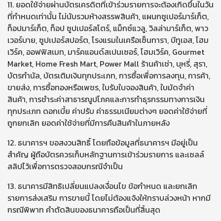
11. ยอดใช้จ่ายผ่านบัตรเครดิตที่เข้าร่วมรายการจะต้องเกิดขึ้นในวัน
ที่กำหนดเท่านั้น ไม่นับรวมห้างสรรพสินค้า, แผนกซูเปอร์มาร์เก็ต,
ท็อปมาร์เก็ต, ท็อป ซูปเปอร์สโตร์, แม็กซ์แวลู, วิลล่ามาร์เก็ต, พาว
เวอร์บาย, ซูปเปอร์สปอร์ต, โรงแรมในเครือเซ็นทารา, บีทูเอส, โฮม
เวิร์ค, ออฟฟิสเมท, มาร์คแอนด์สเปนเซอร์, โฮมเวิร์ค, Gourmet
Market, Home Fresh Mart, Power Mall ร้านค้าเช่า, บุหรี่, สุรา,
บัตรกำนัล, บัตรเติมเงินทุกประเภท, การซื้อเพื่อการลงทุน, การค้า,
ขายส่ง, การซื้อทองหรือเพชร, ใบรับใบจองสินค้า, ใบมัดจำค่า
สินค้า, การชำระค่าสาธารณูปโภคและการทำธุรกรรมทางการเงิน
ทุกประเภท ดอกเบี้ย ค่าปรับ ค่าธรรมเนียมต่างๆ ยอดค่าใช้จ่ายที่
ถูกยกเลิก ยอดค่าใช้จ่ายที่มีการคืนสินค้าในภายหลัง
12. ธนาคารฯ ขอสงวนสิทธิ์ โดยถือข้อมูลที่ธนาคารฯ มีอยู่เป็น
สำคัญ ผู้ถือบัตรควรเก็บหลักฐานการเข้าร่วมรายการ และเซลล์
สลิปไว้เพื่อการตรวจสอบกรณีจำเป็น
13. ธนาคารมีสิทธิเปลี่ยนแปลงเงื่อนไข ข้อกำหนด และยกเลิก
รายการส่งเสริม การขายนี้ โดยไม่ต้องแจ้งให้ทราบล่วงหน้า หากมี
กรณีพิพาท คำตัดสินของธนาคารถือเป็นที่สิ้นสุด