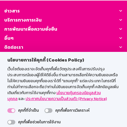
ข่าวสาร
บริการทางการเงิน
การพัฒนาเพื่อความยั่งยืน
อื่นๆ
ติดต่อเรา
นโยบายการใช้คุกกี้ (Cookies Policy)
GSB Society:
เว็บไซต์ของเราจะจัดเก็บคุกกี้เพื่อวัตถุประสงค์ในการปรับปรุง
ประสบการณ์ของผู้ใช้ให้ดียิ่งขึ้น ท่านสามารถเลือกให้ความยินยอมหรือ
ไม่ให้ความยินยอมคุกกี้ของเราได้ที่ "แถบคุกกี้” แต่ละประเภท ในกรณีที่
สำหรับพนักงาน
ท่านไม่ทำการเลือกจะถือว่าท่านไม่ยินยอมการจัดเก็บคุกกี้ คลิกข้อมูลเพิ่ม
เติมเกี่ยวกับการใช้งานคุกกี้ทาง
นโยบายคุ้มครองข้อมูลส่วน
Web HR
GSB Wisdom
M-Search
บุคคล
และ
ประกาศนโยบายความเป็นส่วนตัว (Privacy Notice)
เข้าสู่ระบบเน็ตเมล
คุกกี้ที่จำเป็น
คุกกี้เพื่อการวิเคราะห์
คุกกี้เพื่อช่วยในการใช้งาน