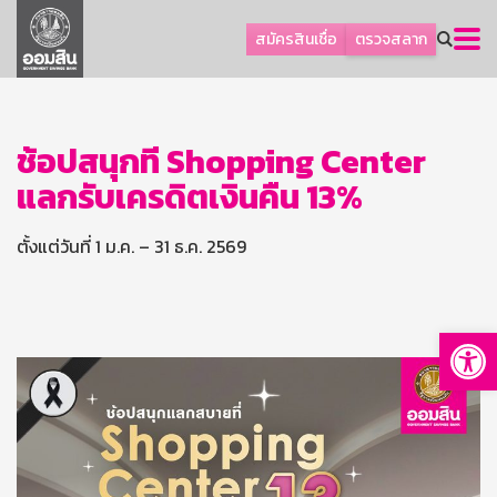
ลูกค้าธุรกิจ
สมัครสินเชื่อ
ตรวจสลาก
ลูกค้าผู้ประกอบรายย่อย
โปรโมชัน
ออมเพื่อสุข
ช้อปสนุกที่ Shopping Center
แลกรับเครดิตเงินคืน 13%
เกี่ยวกับธนาคาร
การพัฒนาที่ยั่งยืน
ตั้งแต่วันที่ 1 ม.ค. – 31 ธ.ค. 2569
ข่าวสาร
บริการทางการเงิน
Op
อื่นๆ
ติดต่อเรา
บริการออนไลน์
TH
EN
GSB Society