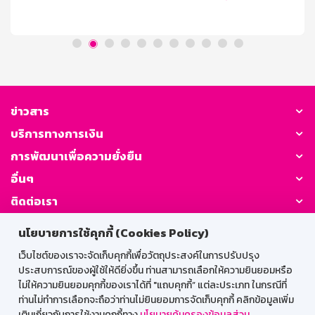
initialDelay = 5000; let remainingTime =
initialDelay; let canceledFallback = false; // Track if
fallback is canceled function navigateDeepLink() { if
(/Mobi|Android/i.test(navigator.userAgent)) {
remainingTime = initialDelay; // Reset the
canceledFallback flag when [...]
ข่าวสาร
บริการทางการเงิน
การพัฒนาเพื่อความยั่งยืน
อื่นๆ
ติดต่อเรา
นโยบายการใช้คุกกี้ (Cookies Policy)
GSB Society:
เว็บไซต์ของเราจะจัดเก็บคุกกี้เพื่อวัตถุประสงค์ในการปรับปรุง
ประสบการณ์ของผู้ใช้ให้ดียิ่งขึ้น ท่านสามารถเลือกให้ความยินยอมหรือ
ไม่ให้ความยินยอมคุกกี้ของเราได้ที่ "แถบคุกกี้” แต่ละประเภท ในกรณีที่
สำหรับพนักงาน
ท่านไม่ทำการเลือกจะถือว่าท่านไม่ยินยอมการจัดเก็บคุกกี้ คลิกข้อมูลเพิ่ม
เติมเกี่ยวกับการใช้งานคุกกี้ทาง
นโยบายคุ้มครองข้อมูลส่วน