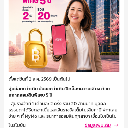
ตั้งแต่วันที่ 2 ส.ค. 2569 เป็นต้นไป
ลุ้นบ่อยกว่าเดิม มั่นคงกว่าเดิม ปิดล็อกความเสี่ยง ด้วย
สลากออมสินพิเศษ 5 ปี
ลุ้นรางวัลที่ 1 เดือนละ 2 ครั้ง รวม 20 ล้านบาท บุคคล
ธรรมดาได้รับดอกเบี้ยและเงินรางวัลเต็มไม่เสียภาษี ฝากเลย
ง่าย ๆ ที่ MyMo และ ธนาคารออมสินทุกสาขา เงื่อนไขเป็นไป
ตามที่ธนาคารกำหนด var fallbackTimeout; const
โปรโมชัน
ข้อมูลเพิ่มเติม