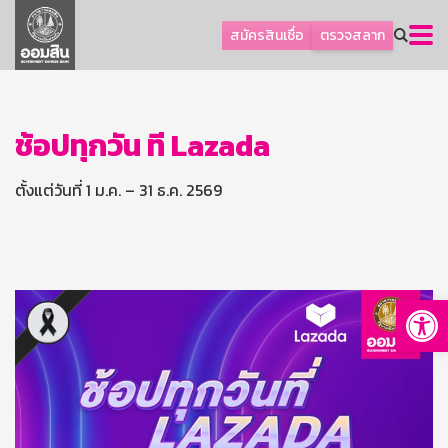
ลูกค้าธุรกิจ
สมัครสินเชื่อ
ตรวจสลาก
ลูกค้าผู้ประกอบรายย่อย
โปรโมชัน
ออมเพื่อสุข
ช้อปทุกวัน ที่ Lazada
เกี่ยวกับธนาคาร
ตั้งแต่วันที่ 1 ม.ค. – 31 ธ.ค. 2569
การพัฒนาที่ยั่งยืน
ข่าวสาร
บริการทางการเงิน
Op
อื่นๆ
ติดต่อเรา
บริการออนไลน์
TH
EN
GSB Society