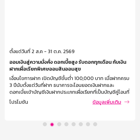
ตั้งแต่วันที่ 2 ส.ค - 31 ต.ค. 2569
ออมเงินสู่ความมั่งคั่ง ดอกเบี้ยสูง รับดอกทุกเดือน กับเงิน
ฝากเผื่อเรียกพิเศษออมสินออมสุข
เงื่อนไขการฝาก เปิดบัญชีขั้นต่ำ 100,000 บาท เมื่อฝากครบ
3 ปีนับตั้งแต่วันที่ฝาก ธนาคารจะโอนยอดเงินฝากและ
ดอกเบี้ยเข้าบัญชีเงินฝากประเภทเผื่อเรียกที่เป็นบัญชีคู่โอนที่
ผู้ฝากแจ้งไว้ ฝากครั้งละไม่ต่ำกว่า 10,000 บาท ไม่จำกัด
โปรโมชัน
ข้อมูลเพิ่มเติม
วงเงินรับฝากสูงสุด บุคคลธรรมดาที่มีอายุตั้งแต่ 7 ปี ขึ้นไป
การคิดดอกเบี้ย / ผลตอบแทน อัตราดอกเบี้ย 1.30% ต่อปี
(เทียบเท่าเงินฝากประจำ 1.52% ต่อปี) เงื่อนไขการถอน ถอน
ครั้งละเท่าใดก็ได้ ถอนหรือปิดบัญชีก่อนฝากครบ 3 ปี จำนวน
เงินที่ถอนจะได้รับอัตราดอกเบี้ยเงินฝากประเภทเผื่อเรียก นับ