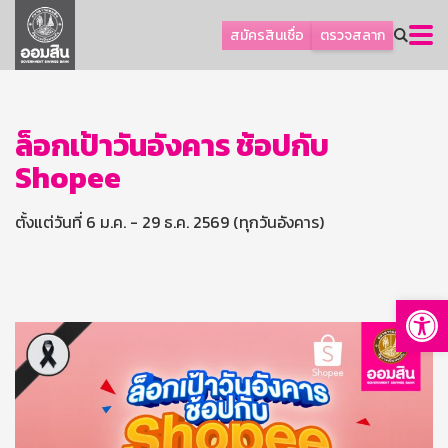
ลูกค้าธุรกิจ
สมัครสินเชื่อ
ตรวจสลาก
ลูกค้าผู้ประกอบรายย่อย
โปรโมชัน
ออมเพื่อสุข
ล็อกเป้าวันอังคาร ช้อปกับ
Shopee
เกี่ยวกับธนาคาร
การพัฒนาที่ยั่งยืน
ตั้งแต่วันที่ 6 ม.ค. - 29 ธ.ค. 2569 (ทุกวันอังคาร)
ข่าวสาร
บริการทางการเงิน
Op
อื่นๆ
ติดต่อเรา
บริการออนไลน์
TH
EN
GSB Society