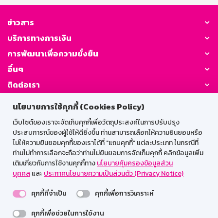
จากวันที่ลงรับดอกเบี้ยครั้งสุดท้าย ในกรณียังไม่ได้ลงรับ
ดอกเบี้ยจะนับจากวันที่เปิดบัญชีจนถึงวันที่ถอน โดยดอกเบี้ย
ที่ลงรับไปแล้วธนาคารจะไม่เรียกคืน ภาษี ณ ที่จ่าย บุคคล
ข่าวสาร
ธรรมดาไม่เสียภาษี นิติบุคคลหักภาษี ณ ที่จ่าย ตามประกาศ
บริการทางการเงิน
กรมสรรพากร ระยะเวลาจ่ายดอกเบี้ย จ่ายดอกเบี้ยทุกเดือน
โดยโอนเข้าบัญชีเงินฝากประเภทเผื่อเรียกที่เป็นบัญชีคู่โอน
การพัฒนาเพื่อความยั่งยืน
วันชนวันตามวันที่ฝาก
อื่นๆ
ติดต่อเรา
นโยบายการใช้คุกกี้ (Cookies Policy)
GSB Society:
เว็บไซต์ของเราจะจัดเก็บคุกกี้เพื่อวัตถุประสงค์ในการปรับปรุง
ประสบการณ์ของผู้ใช้ให้ดียิ่งขึ้น ท่านสามารถเลือกให้ความยินยอมหรือ
ไม่ให้ความยินยอมคุกกี้ของเราได้ที่ "แถบคุกกี้” แต่ละประเภท ในกรณีที่
สำหรับพนักงาน
ท่านไม่ทำการเลือกจะถือว่าท่านไม่ยินยอมการจัดเก็บคุกกี้ คลิกข้อมูลเพิ่ม
เติมเกี่ยวกับการใช้งานคุกกี้ทาง
นโยบายคุ้มครองข้อมูลส่วน
Web HR
GSB Wisdom
M-Search
บุคคล
และ
ประกาศนโยบายความเป็นส่วนตัว (Privacy Notice)
เข้าสู่ระบบเน็ตเมล
คุกกี้ที่จำเป็น
คุกกี้เพื่อการวิเคราะห์
คุกกี้เพื่อช่วยในการใช้งาน