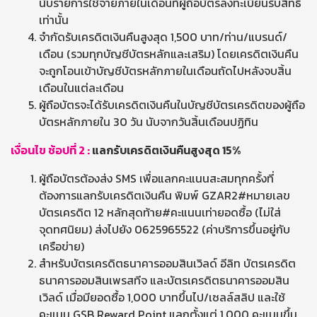
นับรายการใช้จ่ายภายในเดือนที่ผู้ถือบัตรลงทะเบียนรับสิทธิ์
เท่านั้น
จำกัดรับเครดิตเงินคืนสูงสุด 1,500 บาท/ท่าน/แบรนด์/
เดือน (รวมทุกบัญชีบัตรหลักและเสริม) โดยเครดิตเงินคืน
จะถูกโอนเข้าบัญชีบัตรหลักภายในเดือนถัดไปหลังจบสิ้น
เดือนในแต่ละเดือน
ผู้ถือบัตรจะได้รับเครดิตเงินคืนในบัญชีบัตรเครดิตของผู้ถือ
บัตรหลักภายใน 30 วัน นับจากวันสิ้นเดือนปฏิทิน
เงื่อนไข ช้อปที่ 2
:
แลกรับเครดิตเงินคืนสูงสุด
15%
ผู้ถือบัตรต้องส่ง SMS เพื่อแลกคะแนนสะสมทุกครั้งที่
ต้องการแลกรับเครดิตเงินคืน พิมพ์ GZAR2#หมายเลข
บัตรเครดิต 12 หลักสุดท้าย#คะแนนเท่ายอดซื้อ (ไม่ใส่
จุดทศนิยม) ส่งไปยัง 0625965522 (ค่าบริการขึ้นอยู่กับ
เครือข่าย)
สำหรับบัตรเครดิตธนาคารออมสินเวิลด์ อีลิท บัตรเครดิต
ธนาคารออมสินเพรสทีจ และบัตรเครดิตธนาคารออมสิน
เวิลด์ เมื่อมียอดซื้อ 1,000 บาทขึ้นไป/เซลล์สลิป และใช้
คะแนน GSB Reward Point แลกตั้งแต่ 1,000 คะแนนขึ้น