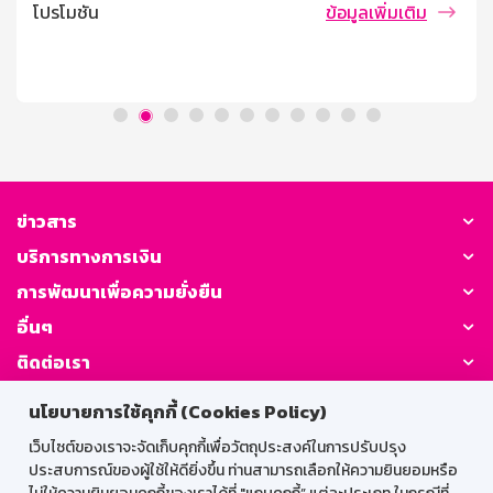
เครดิตธนาคารออมสิน ที่ช้อปผ่าน Lazada App รับส่วนลด
โปรโมชัน
ข้อมูลเพิ่มเติม
250 บาท ต่อคำสั่งซื้อ เมื่อช้อปซื้อสินค้าที่ร่วมรายการครบ
1,000 บาทขึ้นไป 2. จำกัด 1 สิทธิ์ / บัญชีผู้ใช้ / รายการส่ง
เสริมการขาย 3. ลูกค้าต้องเก็บคูปองส่วนลดผ่าน Lazada
App และเลือกบัตรเครดิตธนาคารออมสิน ก่อนทำการชำระ
เงินเท่านั้น 4. ลูกค้าสามารถสะสมยอดการใช้ต่างร้านค้าได้
โดยยอดชำระรวมต้องมากกว่า หรือเท่ากับยอดใช้จ่ายที่
กำหนดไว้ หลังหักส่วนลดทุกประเภทและไม่รวมค่าขนส่ง และ
ชำระเงินเต็มจำนวนเท่านั้น 5. สิทธิ์มีจำนวนจำกัด โดยสิทธิ์จะ
ถูกปล่อยตั้งแต่วันที่ 5 (10.00 น.) – 7 (19.59 น.) สิงหาคม
ข่าวสาร
2569 และสามารถใช้ได้ตั้งแต่วันที่ 7 [...]
บริการทางการเงิน
การพัฒนาเพื่อความยั่งยืน
อื่นๆ
ติดต่อเรา
นโยบายการใช้คุกกี้ (Cookies Policy)
GSB Society:
เว็บไซต์ของเราจะจัดเก็บคุกกี้เพื่อวัตถุประสงค์ในการปรับปรุง
ประสบการณ์ของผู้ใช้ให้ดียิ่งขึ้น ท่านสามารถเลือกให้ความยินยอมหรือ