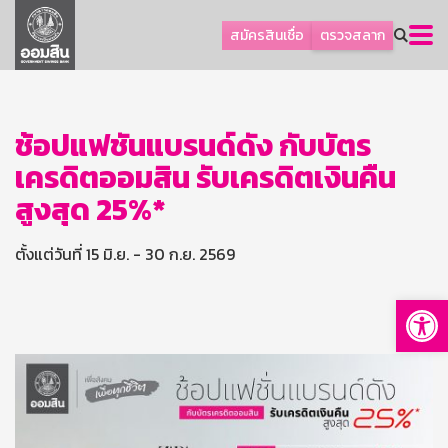
ลูกค้าธุรกิจ
สมัครสินเชื่อ
ตรวจสลาก
ลูกค้าผู้ประกอบรายย่อย
โปรโมชัน
ออมเพื่อสุข
ช้อปแฟชั่นแบรนด์ดัง กับบัตร
เครดิตออมสิน รับเครดิตเงินคืน
เกี่ยวกับธนาคาร
สูงสุด 25%*
การพัฒนาที่ยั่งยืน
ข่าวสาร
ตั้งแต่วันที่ 15 มิ.ย. - 30 ก.ย. 2569
บริการทางการเงิน
Op
อื่นๆ
ติดต่อเรา
บริการออนไลน์
TH
EN
GSB Society