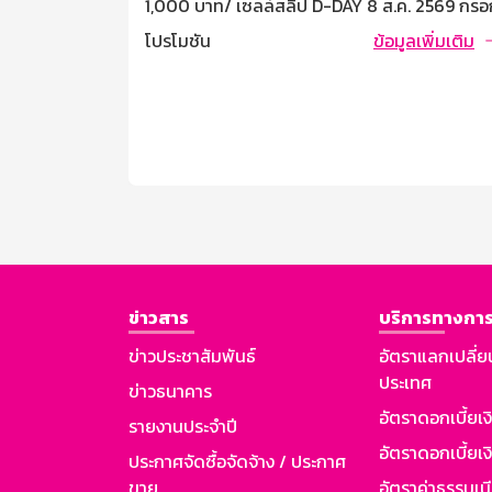
เคหะ GSB NPA
1,000 บาท/ เซลล์สลิป D-DAY 8 ส.ค. 2569 กรอ
คารประชาชน
โค้ด 77SPGSB รับส่วนลด 300 บาท เมื่อช้อปคร
ลเพิ่มเติม
โปรโมชัน
ข้อมูลเพิ่มเติม
นเชื่อธุรกิจ
1,000 บาท/ เซลล์ซสลิป เงื่อนไขและข้อกำหนด
นเชื่อ GSB
โค้ดส่วนลด 300 บาท เมื่อมียอดใช้จ่ายผ่านบัตร
อมีที่ มีเงิน
เครดิตธนาคารออมสินครบ 1,000 บาท/คำสั่งซื้อ
ดิต ประกัน
สามารถใช้โค้ดส่วนลดได้วันที่ 5 สิงหาคม – 8
สิงหาคม 2569 ตั้งแต่เวลา 00.00 น. – 23.59 น.
เท่านั้น (จำกัดจำนวนโค้ด 366 โค้ด ตลอดรายกา
จำกัด [...]
ข่าวสาร
บริการทางการ
ข่าวประชาสัมพันธ์
อัตราแลกเปลี่ย
ประเทศ
ข่าวธนาคาร
อัตราดอกเบี้ยเ
รายงานประจำปี
อัตราดอกเบี้ยเงิ
ประกาศจัดซื้อจัดจ้าง / ประกาศ
ขาย
อัตราค่าธรรมเน