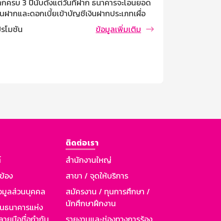
ากครบ 3 ปีนับตั้งแต่วันที่ฝาก ธนาคารจะโอนยอด
บุคคลธรรมดาไ
ินฝากและดอกเบี้ยเข้าบัญชีเงินฝากประเภทเผื่อ
เสียภาษี ฝาก
ียกที่เป็นบัญชีคู่โอนที่ผู้ฝากแจ้งไว้ ฝากครั้งละไม่
ออมสินทุกสาข
ปรโมชัน
ข้อมูลเพิ่มเติม
โปรโมชัน
ำกว่า 10,000 บาท ไม่จำกัดวงเงินรับฝากสูงสุด
กำหนด var 
คคลธรรมดาที่มีอายุตั้งแต่ 7 ปี ขึ้นไป การคิด
initialDela
อกเบี้ย / ผลตอบแทน อัตราดอกเบี้ย 1.30% ต่อปี
initialDelay
ทียบเท่าเงินฝากประจำ 1.52% ต่อปี) เงื่อนไขการ
Track if fal
น ถอนครั้งละเท่าใดก็ได้ ถอนหรือปิดบัญชีก่อน
navigateDeep
กครบ 3 ปี จำนวนเงินที่ถอนจะได้รับอัตรา
(/Mobi|Andr
กเบี้ยเงินฝากประเภทเผื่อเรียก นับจากวันที่ลงรับ
remainingTi
กเบี้ยครั้งสุดท้าย ในกรณียังไม่ได้ลงรับดอกเบี้ย
canceledFall
นับจากวันที่เปิดบัญชีจนถึงวันที่ถอน โดยดอกเบี้ย
่ลงรับไปแล้วธนาคารจะไม่เรียกคืน ภาษี ณ ที่จ่าย
ติดต่อเรา
คคลธรรมดาไม่เสียภาษี นิติบุคคลหักภาษี ณ ที่
่าย ตามประกาศกรมสรรพากร ระยะเวลาจ่าย
์
สำนักงานใหญ่
กเบี้ย จ่ายดอกเบี้ยทุกเดือน โดยโอนเข้าบัญชี
วข้อง
สาขา / จุดให้บริการ
ินฝากประเภทเผื่อเรียกที่เป็นบัญชีคู่โอน วันชนวัน
มวันที่ฝาก
อมูลส่วนบุคคล
สมัครงาน / ทุนการศึกษา /
นักศึกษาฝึกงาน
านธนาคารแห่ง
ายมือชื่อกำกับ
รายงานและช่องทางการร้อง