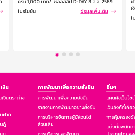
ก
ครบ 1,000 บาท/ เซลล์สลิป D-DAY 8 ส.ค. 2569
ฝ
บ
กรอกโค้ด 88SPGSBDE รับส่วนลด 300 บาท เมื่อ
เง
โปรโมชัน
ข้อมูลเพิ่มเติม
ช้อปครบ 1,000 บาท/ เซลล์ซสลิป เงื่อนไขและข้อ
เร
โ
กำหนด โค้ดส่วนลด 300 บาท เมื่อมียอดใช้จ่ายผ่าน
ต่
บัตรเดบิตธนาคารออมสินครบ 1,000 บาท/คำสั่งซื้อ
บุ
สามารถใช้โค้ดส่วนลดได้วันที่ 5 สิงหาคม – 8
ด
สิงหาคม 2569 ตั้งแต่เวลา 00.00 น. – 23.59 น.
(เ
ร)
เท่านั้น (จำกัดจำนวนโค้ด 366 โค้ด ตลอดรายการ)
ถอ
จำกัด [...]
ฝา
ดอ
ดอ
จะ
ที
เงิน
การพัฒนาเพื่อความยั่งยืน
อื่นๆ
บุ
จ
นเงินตราต่าง
การพัฒนาเพื่อความยั่งยืน
แผนผังเว็บไซต
ดอ
รายงานการพัฒนาอย่างยั่งยืน
เว็บลิงก์ที่เกี่ย
เง
ตา
งินฝาก
การบริหารจัดการผู้มีส่วนได้
การคุ้มครองข้
นกู้
ส่วนเสีย
แต่งตั้งพนักง
ียม
การบริหารและพัฒนา
ประเทศไทยลงล