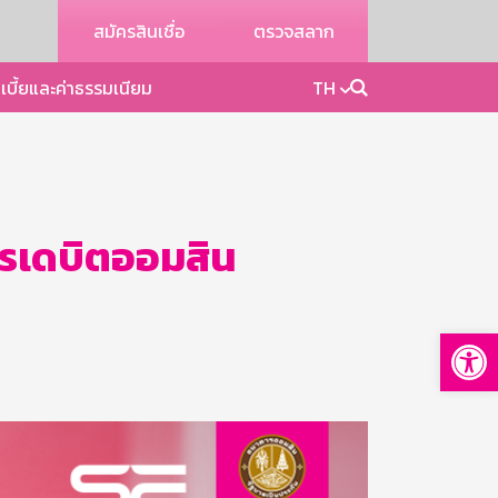
สมัครสินเชื่อ
ตรวจสลาก
เบี้ยและค่าธรรมเนียม
TH
ัตรเดบิตออมสิน
Op