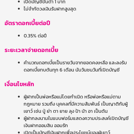
เปิดบัญชีขั้นต่ำ 1 บาท
ไม่จำกัดวงเงินรับฝากสูงสุด
อัตราดอกเบี้ยต่อปี
0.35% ต่อปี
ระยะเวลาจ่ายดอกเบี้ย
คำนวณดอกเบี้ยเป็นรายวันจากยอดคงเหลือ และลงรับ
ดอกเบี้ยทบต้นทุก 6 เดือน นับวันชนวันที่เปิดบัญชี
เงื่อนไขหลัก
ผู้ฝากเป็นพ่อหรือแม่โดยกำเนิด หรือพ่อหรือแม่ตาม
กฎหมาย รวมถึง บุคคลที่มีความสัมพันธ์ เป็นญาติกับผู้
เยาว์ เช่น ปู่ ย่า ตา ยาย ลุง ป้า น้า อา เป็นต้น
ผู้ฝากลงนามในแบบฟอร์มแสดงความประสงค์เปิดบัญชี
เงินฝากออมสิน ออมรัก
เปิดเป็นบัญชีเงินฝากเพื่อประโยชน์ของผู้เยาว์