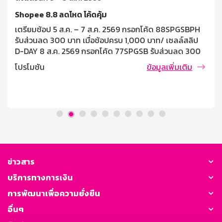
Shopee 8.8 ลดโหด โค้ดคุ้ม
เตรียมช้อป 5 ส.ค. – 7 ส.ค. 2569 กรอกโค้ด 88SPGSBPH
รับส่วนลด 300 บาท เมื่อช้อปครบ 1,000 บาท/ เซลล์สลิป
D-DAY 8 ส.ค. 2569 กรอกโค้ด 77SPGSB รับส่วนลด 300
บาท เมื่อช้อปครบ 1,000 บาท/ เซลล์ซสลิป เงื่อนไขและข้อ
โปรโมชัน
ข้อมูลเพิ่มเติม
กำหนด โค้ดส่วนลด 300 บาท เมื่อมียอดใช้จ่ายผ่านบัตร
เครดิตธนาคารออมสินครบ 1,000 บาท/คำสั่งซื้อ สามารถใช้
โค้ดส่วนลดได้วันที่ 5 สิงหาคม – 8 สิงหาคม 2569 ตั้งแต่
เวลา 00.00 น. – 23.59 น. เท่านั้น (จำกัดจำนวนโค้ด 366
โค้ด ตลอดรายการ) จำกัด [...]
ข่าวสาร
บริการทางการเงิน
การพัฒนาเพื่อความยั่งยืน
อื่นๆ