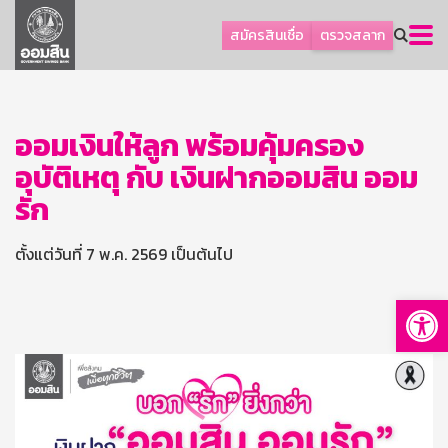
ลูกค้าธุรกิจ
สมัครสินเชื่อ
ตรวจสลาก
ลูกค้าผู้ประกอบรายย่อย
โปรโมชัน
ออมเพื่อสุข
ออมเงินให้ลูก พร้อมคุ้มครอง
อุบัติเหตุ กับ เงินฝากออมสิน ออม
เกี่ยวกับธนาคาร
รัก
การพัฒนาที่ยั่งยืน
ข่าวสาร
ตั้งแต่วันที่ 7 พ.ค. 2569 เป็นต้นไป
บริการทางการเงิน
Op
อื่นๆ
ติดต่อเรา
บริการออนไลน์
TH
EN
GSB Society