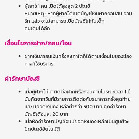
ผู้เยาว์ 1 คน เปิดได้สูงสุด 2 บัญชี
หมายเหตุ : หากผู้ฝากได้เปิดบัญชีเงินฝากออมสิน ออม
รัก แล้ว จะไม่สามารถเปิดบัญชีให้กับเด็ก
คนเดิมได้อีก
เงื่อนไขการฝาก/ถอน/โอน
ฝากเงิน/ถอนเงินครั้งละเท่าใดก็ได้ตามเงื่อนไขของช่อง
ทางที่ใช้บริการ
ค่ารักษาบัญชี
เมื่อผู้ฝากไม่มาติดต่อฝากหรือถอนภายในระยะเวลา 1 ปี
นับถัดจากวันที่มีรายการติดต่อกับธนาคารครั้งสุดท้าย
และ มียอดเงินคงเหลือต่ำกว่า 500 บาท คิดค่ารักษา
บัญชีเดือนละ 20 บาท
เมื่อหักค่ารักษาบัญชีจนมียอดเงินคงเหลือเป็นศูนย์จะ
ปิดบัญชีอัตโนมัติ