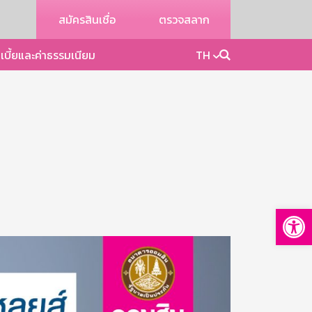
สมัครสินเชื่อ
ตรวจสลาก
เบี้ยและค่าธรรมเนียม
TH
Op