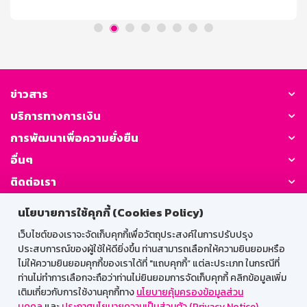
การคิดดอกเบี้ย / ผลตอบแทน อัตราดอกเบี้ย 1.30% ต่อปี
(เทียบเท่าเงินฝากประจำ 1.52% ต่อปี) เงื่อนไขการถอน ถอน
ครั้งละเท่าใดก็ได้ ถอนหรือปิดบัญชีก่อนฝากครบ 3 ปี จำนวน
เงินที่ถอนจะได้รับอัตราดอกเบี้ยเงินฝากประเภทเผื่อเรียก นับ
จากวันที่ลงรับดอกเบี้ยครั้งสุดท้าย ในกรณียังไม่ได้ลงรับ
ดอกเบี้ยจะนับจากวันที่เปิดบัญชีจนถึงวันที่ถอน โดยดอกเบี้ย
ที่ลงรับไปแล้วธนาคารจะไม่เรียกคืน ภาษี ณ ที่จ่าย บุคคล
ข่าวสาร
ธรรมดาไม่เสียภาษี นิติบุคคลหักภาษี ณ ที่จ่าย ตามประกาศ
บริการทางการเงิน
กรมสรรพากร ระยะเวลาจ่ายดอกเบี้ย จ่ายดอกเบี้ยทุกเดือน
โดยโอนเข้าบัญชีเงินฝากประเภทเผื่อเรียกที่เป็นบัญชีคู่โอน
การพัฒนาเพื่อความยั่งยืน
วันชนวันตามวันที่ฝาก
อื่นๆ
ติดต่อเรา
นโยบายการใช้คุกกี้ (Cookies Policy)
GSB Society:
เว็บไซต์ของเราจะจัดเก็บคุกกี้เพื่อวัตถุประสงค์ในการปรับปรุง
ประสบการณ์ของผู้ใช้ให้ดียิ่งขึ้น ท่านสามารถเลือกให้ความยินยอมหรือ
ไม่ให้ความยินยอมคุกกี้ของเราได้ที่ "แถบคุกกี้” แต่ละประเภท ในกรณีที่
สำหรับพนักงาน
ท่านไม่ทำการเลือกจะถือว่าท่านไม่ยินยอมการจัดเก็บคุกกี้ คลิกข้อมูลเพิ่ม
เติมเกี่ยวกับการใช้งานคุกกี้ทาง
นโยบายคุ้มครองข้อมูลส่วน
Web HR
GSB Wisdom
M-Search
บุคคล
และ
ประกาศนโยบายความเป็นส่วนตัว (Privacy Notice)