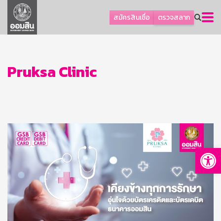
ลูกค้าธุรกิจ
สมัครสินเชื่อ
ตรวจสลาก
ลูกค้าผู้ประกอบรายย่อย
โปรโมชัน
ออมเพื่อสุข
Pruksa Clinic
เกี่ยวกับธนาคาร
การพัฒนาที่ยั่งยืน
ข่าวสาร
บริการทางการเงิน
Op
อื่นๆ
ติดต่อเรา
บริการออนไลน์
TH
EN
GSB Society