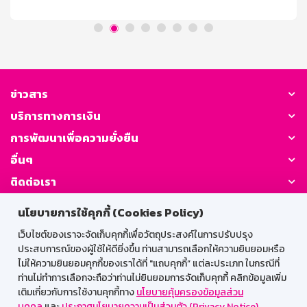
การคิดดอกเบี้ย / ผลตอบแทน อัตราดอกเบี้ย 1.30% ต่อปี
(เทียบเท่าเงินฝากประจำ 1.52% ต่อปี) เงื่อนไขการถอน ถอน
ครั้งละเท่าใดก็ได้ ถอนหรือปิดบัญชีก่อนฝากครบ 3 ปี จำนวน
เงินที่ถอนจะได้รับอัตราดอกเบี้ยเงินฝากประเภทเผื่อเรียก นับ
จากวันที่ลงรับดอกเบี้ยครั้งสุดท้าย ในกรณียังไม่ได้ลงรับ
ดอกเบี้ยจะนับจากวันที่เปิดบัญชีจนถึงวันที่ถอน โดยดอกเบี้ย
ที่ลงรับไปแล้วธนาคารจะไม่เรียกคืน ภาษี ณ ที่จ่าย บุคคล
ข่าวสาร
ธรรมดาไม่เสียภาษี นิติบุคคลหักภาษี ณ ที่จ่าย ตามประกาศ
บริการทางการเงิน
กรมสรรพากร ระยะเวลาจ่ายดอกเบี้ย จ่ายดอกเบี้ยทุกเดือน
โดยโอนเข้าบัญชีเงินฝากประเภทเผื่อเรียกที่เป็นบัญชีคู่โอน
การพัฒนาเพื่อความยั่งยืน
วันชนวันตามวันที่ฝาก
อื่นๆ
ติดต่อเรา
นโยบายการใช้คุกกี้ (Cookies Policy)
GSB Society:
เว็บไซต์ของเราจะจัดเก็บคุกกี้เพื่อวัตถุประสงค์ในการปรับปรุง
ประสบการณ์ของผู้ใช้ให้ดียิ่งขึ้น ท่านสามารถเลือกให้ความยินยอมหรือ
ไม่ให้ความยินยอมคุกกี้ของเราได้ที่ "แถบคุกกี้” แต่ละประเภท ในกรณีที่
สำหรับพนักงาน
ท่านไม่ทำการเลือกจะถือว่าท่านไม่ยินยอมการจัดเก็บคุกกี้ คลิกข้อมูลเพิ่ม
เติมเกี่ยวกับการใช้งานคุกกี้ทาง
นโยบายคุ้มครองข้อมูลส่วน
Web HR
GSB Wisdom
M-Search
บุคคล
และ
ประกาศนโยบายความเป็นส่วนตัว (Privacy Notice)