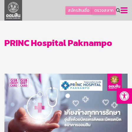
ลูกค้าธุรกิจ
สมัครสินเชื่อ
ตรวจสลาก
ลูกค้าผู้ประกอบรายย่อย
โปรโมชัน
ออมเพื่อสุข
PRINC Hospital Paknampo
เกี่ยวกับธนาคาร
การพัฒนาที่ยั่งยืน
ข่าวสาร
บริการทางการเงิน
Op
อื่นๆ
ติดต่อเรา
บริการออนไลน์
TH
EN
GSB Society