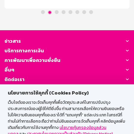
การคิดดอกเบี้ย / ผลตอบแทน อัตราดอกเบี้ย 1.30% ต่อปี
(เทียบเท่าเงินฝากประจำ 1.52% ต่อปี) เงื่อนไขการถอน ถอน
ครั้งละเท่าใดก็ได้ ถอนหรือปิดบัญชีก่อนฝากครบ 3 ปี จำนวน
เงินที่ถอนจะได้รับอัตราดอกเบี้ยเงินฝากประเภทเผื่อเรียก นับ
จากวันที่ลงรับดอกเบี้ยครั้งสุดท้าย ในกรณียังไม่ได้ลงรับ
ดอกเบี้ยจะนับจากวันที่เปิดบัญชีจนถึงวันที่ถอน โดยดอกเบี้ย
ที่ลงรับไปแล้วธนาคารจะไม่เรียกคืน ภาษี ณ ที่จ่าย บุคคล
ข่าวสาร
ธรรมดาไม่เสียภาษี นิติบุคคลหักภาษี ณ ที่จ่าย ตามประกาศ
บริการทางการเงิน
กรมสรรพากร ระยะเวลาจ่ายดอกเบี้ย จ่ายดอกเบี้ยทุกเดือน
โดยโอนเข้าบัญชีเงินฝากประเภทเผื่อเรียกที่เป็นบัญชีคู่โอน
การพัฒนาเพื่อความยั่งยืน
วันชนวันตามวันที่ฝาก
อื่นๆ
ติดต่อเรา
นโยบายการใช้คุกกี้ (Cookies Policy)
GSB Society:
เว็บไซต์ของเราจะจัดเก็บคุกกี้เพื่อวัตถุประสงค์ในการปรับปรุง
ประสบการณ์ของผู้ใช้ให้ดียิ่งขึ้น ท่านสามารถเลือกให้ความยินยอมหรือ
ไม่ให้ความยินยอมคุกกี้ของเราได้ที่ "แถบคุกกี้” แต่ละประเภท ในกรณีที่
สำหรับพนักงาน
ท่านไม่ทำการเลือกจะถือว่าท่านไม่ยินยอมการจัดเก็บคุกกี้ คลิกข้อมูลเพิ่ม
เติมเกี่ยวกับการใช้งานคุกกี้ทาง
นโยบายคุ้มครองข้อมูลส่วน
Web HR
GSB Wisdom
M-Search
บุคคล
และ
ประกาศนโยบายความเป็นส่วนตัว (Privacy Notice)