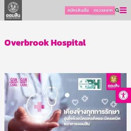
ลูกค้าธุรกิจ
สมัครสินเชื่อ
ตรวจสลาก
ลูกค้าผู้ประกอบรายย่อย
โปรโมชัน
ออมเพื่อสุข
Overbrook Hospital
เกี่ยวกับธนาคาร
การพัฒนาที่ยั่งยืน
ข่าวสาร
บริการทางการเงิน
Op
อื่นๆ
ติดต่อเรา
บริการออนไลน์
TH
EN
GSB Society