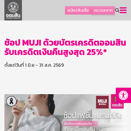
ลูกค้าธุรกิจ
สมัครสินเชื่อ
ตรวจสลาก
ลูกค้าผู้ประกอบรายย่อย
โปรโมชัน
ออมเพื่อสุข
ช้อป MUJI ด้วยบัตรเครดิตออมสิน
รับเครดิตเงินคืนสูงสุด 25%*
เกี่ยวกับธนาคาร
การพัฒนาที่ยั่งยืน
ตั้งแต่วันที่ 1 มิ.ย - 31 ส.ค. 2569
ข่าวสาร
บริการทางการเงิน
Op
อื่นๆ
ติดต่อเรา
บริการออนไลน์
TH
EN
GSB Society