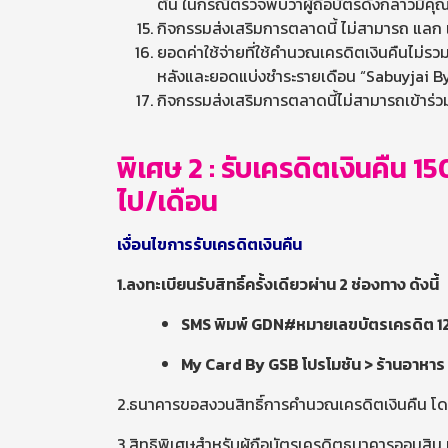
ต้น ในกรณีตรวจพบว่าผู้ถือบัตรดังกล่าวมีคุณ
กิจกรรมส่งเสริมการตลาดนี้ ไม่สามารถ แลก เปลี
ยอดค่าใช้จ่ายที่ใช้คำนวณเครดิตเงินคืนไม่ร
หลังและยอดแบ่งชำระรายเดือน “Sabuyjai 
กิจกรรมส่งเสริมการตลาดนี้ไม่สามารถเข้าร่ว
พิเศษ 2 : รับเครดิตเงินคืน 1
ไป/เดือน
เงื่อนไขการรับเครดิตเงินคืน
1.ลงทะเบียนรับสิทธิ์ครั้งเดียวผ่าน 2 ช่องทาง ดังนี้
SMS พิมพ์ GDN#หมายเลขบัตรเครดิต 12 หล
My Card By GSB โปรโมชัน > ร้านอาหาร >
2.ธนาคารขอสงวนสิทธิ์การคำนวณเครดิตเงินคืน โดยจะเร
3.สิทธิพิเศษสำหรับผู้ถือบัตรเครดิตธนาคารออมสิน 