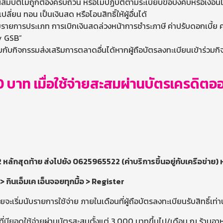
สมบัติไม่ถูกต้องครบถ้วน หรือไม่ปฏิบัติตามระเบียบข้อบังคับหรือเงื่
่ยน ทอน เป็นเงินสด หรือโอนสิทธิ์ให้ผู้อื่นได้
วมรายการประเภท การเบิกเงินสดล่วงหน้าการชำระภาษี ค่าปรับดอกเบี้ย
By GSB”
มกับกิจกรรมส่งเสริมการตลาดอื่นได้หากผู้ถือบัตรลงทะเบียนเข้าร่วม
50 บาท เมื่อใช้จ่ายสะสมผ่านบัตรเครดิตอ
ักสุดท้าย ส่งไปยัง 0625965522 (ค่าบริการขึ้นอยู่กับเครือข่าย) 
 กินเอ็มเค เอ็นจอยทุกมื้อ > Register
ิ่มนับรายการใช้จ่าย ภายในเดือนที่ผู้ถือบัตรลงทะเบียนรับสิทธิ์เท่าน
ที่มียอดใช้จ่ายผ่านบัตรสะสมตั้งแต่ 3,000 บาทขึ้นไป/เดือน ณ ร้านอา