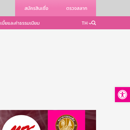
สมัครสินเชื่อ
ตรวจสลาก
เบี้ยและค่าธรรมเนียม
TH
Op