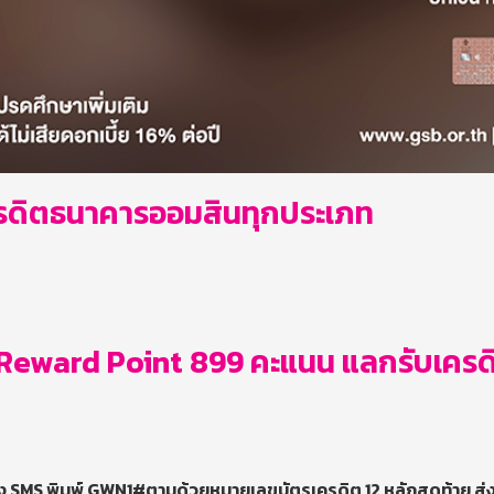
รเครดิตธนาคารออมสินทุกประเภท
Reward Point 899 คะแนน แลกรับเครดิต
 ทาง SMS พิมพ์ GWN1#ตามด้วยหมายเลขบัตรเครดิต 12 หลักสุดท้าย 