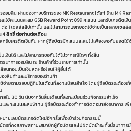
ารออมสิน ผ่านช่องทางบริการของ MK Restaurant ได้แก่ ร้าน MK Re
และใช้คะแนนสะสม GSB Reward Point 899 คะแนน แลกรับเครดิตเงิ
 ต่อ 1 เซลล์สลิปเท่านั้น และไม่สามารถแยกยอดใช้จ่ายเป็นหลายเซลล์สลิป
 สิทธิ์ ต่อท่านต่อเดือน
ลกรับเครดิตเงินคืน หากผู้ถือบัตรมีคะแนนสะสมไม่เพียงพอกับยอดใช้
งินได้ และไม่สามารถขอคืนได้ไม่ว่ากรณีใดๆ ทั้งสิ้น
ตธนาคารออมสิน ณ ร้านค้าที่ร่วมรายการเท่านั้น
่ยนทอนเป็นเงินสดหรือโอนให้ผู้อื่นได้
ของสินค้าและบริการของร้านค้า
ายตามรอบปฏิทินในเดือนที่ลงทะเบียนสำเร็จ โดยผู้ถือบัตรจะต้องเก็บ
็น
ายใน 30 วัน นับจากวันสิ้นเดือนที่ลงทะเบียนร่วมกิจกรรมสำเร็จ
คืนและคะแนนสะสมพิเศษ ผู้ถือบัตรจะต้องทำการติดต่อมายังธนาคาร เพ
มายเลขบัตรเครดิตใหม่อีกครั้งเพื่อเข้าร่วมกิจกรรมนี้
บัตรที่คงสภาพสถานะสมาชิกผู้ถือบัตรและไม่ผิดนัดชำระ ทั้งนี้ธนาคารมี