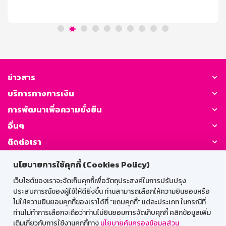
โค้ดส่วนลดได้วันที่ 5 สิงหาคม – 8 สิงหาคม 2569 ตั้งแต่
เวลา 00.00 น. – 23.59 น. เท่านั้น (จำกัดจำนวนโค้ด 366
โค้ด ตลอดรายการ) จำกัด [...]
ข่าวสาร
บริการทางการเงิน
การพัฒนาเพื่อความยั่งยืน
อื่นๆ
ติดต่อเรา
นโยบายการใช้คุกกี้ (Cookies Policy)
GSB Society:
เว็บไซต์ของเราจะจัดเก็บคุกกี้เพื่อวัตถุประสงค์ในการปรับปรุง
ประสบการณ์ของผู้ใช้ให้ดียิ่งขึ้น ท่านสามารถเลือกให้ความยินยอมหรือ
ไม่ให้ความยินยอมคุกกี้ของเราได้ที่ "แถบคุกกี้” แต่ละประเภท ในกรณีที่
สำหรับพนักงาน
ท่านไม่ทำการเลือกจะถือว่าท่านไม่ยินยอมการจัดเก็บคุกกี้ คลิกข้อมูลเพิ่ม
เติมเกี่ยวกับการใช้งานคุกกี้ทาง
นโยบายคุ้มครองข้อมูลส่วน