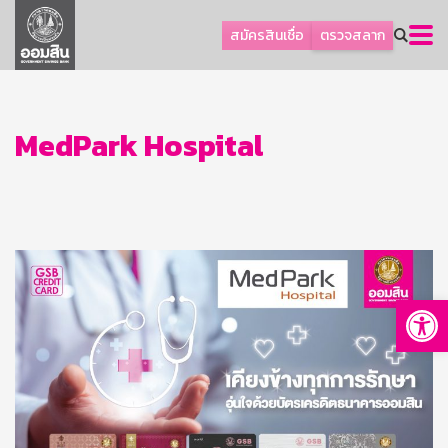
ลูกค้าธุรกิจ
สมัครสินเชื่อ
ตรวจสลาก
ลูกค้าผู้ประกอบรายย่อย
โปรโมชัน
ออมเพื่อสุข
MedPark Hospital
เกี่ยวกับธนาคาร
การพัฒนาที่ยั่งยืน
ข่าวสาร
บริการทางการเงิน
Op
อื่นๆ
ติดต่อเรา
บริการออนไลน์
TH
EN
GSB Society