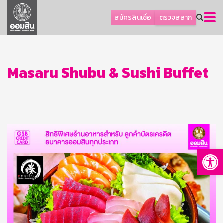
ลูกค้าธุรกิจ
สมัครสินเชื่อ
ตรวจสลาก
ลูกค้าผู้ประกอบรายย่อย
โปรโมชัน
ออมเพื่อสุข
Masaru Shubu & Sushi Buffet
เกี่ยวกับธนาคาร
การพัฒนาที่ยั่งยืน
ข่าวสาร
บริการทางการเงิน
Op
อื่นๆ
ติดต่อเรา
บริการออนไลน์
TH
EN
GSB Society