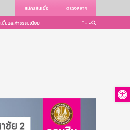
สมัครสินเชื่อ
ตรวจสลาก
เบี้ยและค่าธรรมเนียม
TH
Op