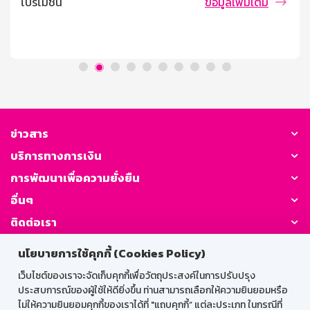
โปรโมชัน
ข้อมูลเพิ่มเติม
กำหนด โค้ดส่วนลด 300 บาท เมื่อมียอดใช้จ่ายผ่านบัตร
เครดิตธนาคารออมสินครบ 1,000 บาท/คำสั่งซื้อ สามารถใช้
โค้ดส่วนลดได้วันที่ 5 สิงหาคม – 8 สิงหาคม 2569 ตั้งแต่
เวลา 00.00 น. – 23.59 น. เท่านั้น (จำกัดจำนวนโค้ด 366
โค้ด ตลอดรายการ) จำกัด [...]
ข่าวสาร
บริการทางการเงิน
การพัฒนาเพื่อความยั่งยืน
อื่นๆ
ติดต่อเรา
นโยบายการใช้คุกกี้ (Cookies Policy)
GSB Society:
เว็บไซต์ของเราจะจัดเก็บคุกกี้เพื่อวัตถุประสงค์ในการปรับปรุง
ประสบการณ์ของผู้ใช้ให้ดียิ่งขึ้น ท่านสามารถเลือกให้ความยินยอมหรือ
ไม่ให้ความยินยอมคุกกี้ของเราได้ที่ "แถบคุกกี้” แต่ละประเภท ในกรณีที่