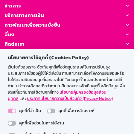
ข่าวสาร
บริการทางการเงิน
การพัฒนาเพื่อความยั่งยืน
อื่นๆ
ติดต่อเรา
นโยบายการใช้คุกกี้ (Cookies Policy)
GSB Society:
เว็บไซต์ของเราจะจัดเก็บคุกกี้เพื่อวัตถุประสงค์ในการปรับปรุง
ประสบการณ์ของผู้ใช้ให้ดียิ่งขึ้น ท่านสามารถเลือกให้ความยินยอมหรือ
ไม่ให้ความยินยอมคุกกี้ของเราได้ที่ "แถบคุกกี้” แต่ละประเภท ในกรณีที่
สำหรับพนักงาน
ท่านไม่ทำการเลือกจะถือว่าท่านไม่ยินยอมการจัดเก็บคุกกี้ คลิกข้อมูลเพิ่ม
เติมเกี่ยวกับการใช้งานคุกกี้ทาง
นโยบายคุ้มครองข้อมูลส่วน
Web HR
GSB Wisdom
M-Search
บุคคล
และ
ประกาศนโยบายความเป็นส่วนตัว (Privacy Notice)
เข้าสู่ระบบเน็ตเมล
คุกกี้ที่จำเป็น
คุกกี้เพื่อการวิเคราะห์
คุกกี้เพื่อช่วยในการใช้งาน