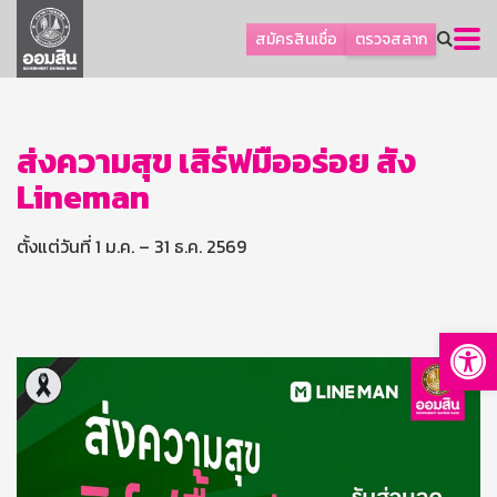
ลูกค้าธุรกิจ
สมัครสินเชื่อ
ตรวจสลาก
ลูกค้าผู้ประกอบรายย่อย
โปรโมชัน
ออมเพื่อสุข
ส่งความสุข เสิร์ฟมื้ออร่อย สั่ง
Lineman
เกี่ยวกับธนาคาร
การพัฒนาที่ยั่งยืน
ตั้งแต่วันที่ 1 ม.ค. – 31 ธ.ค. 2569
ข่าวสาร
บริการทางการเงิน
Op
อื่นๆ
ติดต่อเรา
บริการออนไลน์
TH
EN
GSB Society