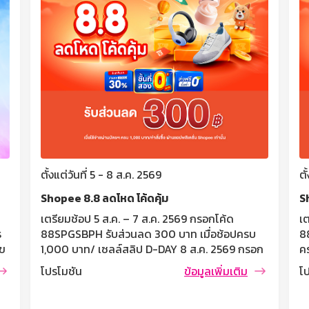
ตั้งแต่วันที่ 5 - 8 ส.ค. 2569
ตั
Shopee 8.8 ลดโหด โค้ดคุ้ม
S
เตรียมช้อป 5 ส.ค. – 7 ส.ค. 2569 กรอกโค้ด
เต
88SPGSBPH รับส่วนลด 300 บาท เมื่อช้อปครบ
8
ร
1,000 บาท/ เซลล์สลิป D-DAY 8 ส.ค. 2569 กรอก
ค
ไข
โค้ด 77SPGSB รับส่วนลด 300 บาท เมื่อช้อปครบ
ก
ี่
โปรโมชัน
ข้อมูลเพิ่มเติม
โ
1,000 บาท/ เซลล์ซสลิป เงื่อนไขและข้อกำหนด
ช
ำ
โค้ดส่วนลด 300 บาท เมื่อมียอดใช้จ่ายผ่านบัตร
ก