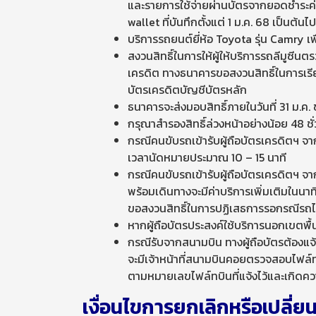
และรายการใช้จ่ายผ่านบัตรจากยอดชำระค่
wallet ที่บันทึกตั้งแต่ 1 ม.ค. 68 เป็นต้นไป
บริการรถยนต์ยี่ห้อ Toyota รุ่น Camry เพ
สงวนสิทธิ์ในการให้ผู้ให้บริการรถลีมูซีน
เครดิต ทางธนาคารขอสงวนสิทธิ์ในการเรีย
บัตรเครดิตบัญชีบัตรหลัก
ธนาคารจะส่งมอบสิทธิ์ภายในวันที่ 31 ม.ค.
กรุณาสำรองสิทธิ์ล่วงหน้าอย่างน้อย 48 ชั่
กรณีคนขับรถเข้ารับผู้ถือบัตรเครดิตฯ จา
เวลานัดหมายประมาณ 10 – 15 นาที
กรณีคนขับรถเข้ารับผู้ถือบัตรเครดิตฯ จา
พร้อมเดินทางจะมีค่าบริการเพิ่มเติมในนาท
ขอสงวนสิทธิ์ในการปฏิเสธการรอกรณีรถไม่
หากผู้ถือบัตรประสงค์ใช้บริการนอกเขตพื้น
กรณีรับจากสนามบิน ทางผู้ถือบัตรต้องแจ
จะมีเจ้าหน้าที่สนามบินคอยตรวจสอบไฟล์ทบิน
ตามหมายเลขไฟล์ทบินที่แจ้งไว้และเกิดความ
เงื่อนไขการยกเลิกหรือเปลี