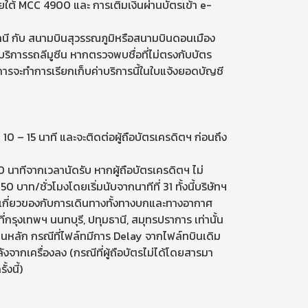
ใต้ MCC 4900 และ การเติมเงินผ่านบัตรเข้า e-
ุมธานี กับ สนามบินสุวรรณภูมิหรือสนามบินดอนเมือง
งบริการรถลีมูซีน หากตรวจพบชื่อที่ไม่ตรงกับบัตร
คารจะทำการเรียกเก็บค่าบริการนี้ในใบแจ้งยอดบัญชี
0 – 15 นาที และจะติดต่อผู้ถือบัตรเครดิตฯ ก่อนถึง
0 นาทีจากเวลานัดรับ หากผู้ถือบัตรเครดิตฯ ไม่
าท/ชั่วโมงโดยเริ่มนับจากนาทีที่ 31 ทั้งนี้บริษัทฯ
ี่เกี่ยวของกับการเดินทางทั้งทางบกและทางอากาศ
่กรุงเทพฯ นนทบุรี, ปทุมธานี, สมุทรปราการ เท่านั้น
็นหลัก กรณีที่ไฟล์ทมีการ Delay จากไฟล์ทบินเดิม
ลังจากเครื่องลง (กรณีที่ผู้ถือบัตรไม่ได้โดยสารมา
งนี้)