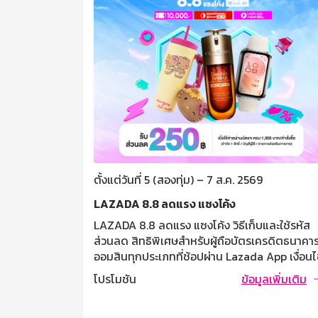
ตั้งแต่วันที่ 5 (สองทุ่ม) – 7 ส.ค. 2569
รั้งที่ 20
LAZADA 8.8 ลดแรง แซงโค้ง
 ฮอลล์
LAZADA 8.8 ลดแรง แซงโค้ง วิธีเก็บและใช้รหัส
 เงินฝาก /
ส่วนลด สิทธิพิเศษสำหรับผู้ถือบัตรเครดิตธนาคา
เคหะ GSB NPA
ออมสินทุกประเภทที่ช้อปผ่าน Lazada App เงื่อน
คารประชาชน
และข้อกำหนด 1. ผู้ถือบัตรเครดิตธนาคารออมสิน ท
ลเพิ่มเติม
โปรโมชัน
ข้อมูลเพิ่มเติม
นเชื่อธุรกิจ
ช้อปผ่าน Lazada App รับส่วนลด 250 บาท ต่อค
นเชื่อ GSB
สั่งซื้อ เมื่อช้อปซื้อสินค้าที่ร่วมรายการครบ 1,000