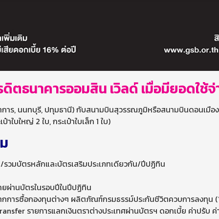
ครดิตธนาคารออมสิน เวิลด์ เมื่อมียอดใช
ราการ, นนทบุรี, ปทุมธานี) กับสนามบินสุวรรณภูมิหรือสนามบินดอนเมือง
๋าใบใหญ่ 2 ใบ, กระเป๋าใบเล็ก 1 ใบ)
ิม
/รวมบัตรหลักและบัตรเสริมประเภทเดียวกัน/ปีปฏิทิน
ยผ่านบัตรในรอบปีในปีปฏิทิน
จากการซื้อกองทุนต่างๆ ผลิตภัณฑ์กรมธรรม์ประกันชีวิตควบการลงทุน (“
Transfer รายการแลกเงินตราต่างประเทศผ่านบัตรฯ ดอกเบี้ย ค่าปรับ ค