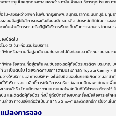
าสาธารณูปโภคทุกช่องทาง ยอดชำระค่าสินค้าและบริการทุกประเภท ภาย
ื่อรับ-ส่งระหว่างที่พัก ในพื้นที่กรุงเทพฯ, สมุทรปราการ, นนทบุรี, ปท
ตรวจสอบชื่อผู้ใช้บริการตรงกับชื่อบนบัตรเครดิต บัตรหลักที่ใช้ในการจอ
กเก็บค่าบริการตามจริงที่ผู้ให้บริการเรียกเก็บกับทางธนาคาร โดยธนา
 ของปีถัดไป
วโมง (2 วัน) ก่อนวันรับบริการ
กที่พักหรือสถานที่อยู่อาศัย คนขับรถจะไปถึงก่อนเวลานัดหมายประมาณ 1
กที่พักหรือสถานที่อยู่อาศัย คนขับรถจะรอผู้ถือบัตรเครดิตฯ ประมาณ 3
ีที่ 31 เป็นต้นไป โดยจะคิดค่าบริการตามประเภทรถ Toyota Camry = 850 บ
ว่างให้บริการ และทางบริษัทฯ จะไม่รับผิดชอบในกรณีเกิดความล่าช้าท
ที่ให้บริการ สงวนสิทธิ์การให้บริการรถรับ-ส่งสนามบินเฉพาะในเขตพื้นที
้งเวลาเข้ารับ โดยยึดเวลาตามหมายเลขไฟล์ทบินที่ได้สำรองบริการไว้เป
 และติดต่อผู้ถือบัตร ทั้งนี้ ผู้ถือบัตรต้องเปิดเครื่องมือสื่อสารหลักห
ล่าช้า ทางบริษัทถือว่าเป็นเคส “No Show” และตัดสิทธิ์การใช้งานในครั้
่ยนแปลงการจอง