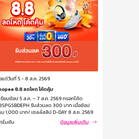
้งแต่วันที่ 5 - 8 ส.ค. 2569
ตั้งแต่วันที่ 
hopee 8.8 ลดโหด โค้ดคุ้ม
ออมเงินสู่ควา
กับเงินฝากเ
รียมช้อป 5 ส.ค. – 7 ส.ค. 2569 กรอกโค้ด
8SPGSBDEPH รับส่วนลด 300 บาท เมื่อช้อป
เงื่อนไขการฝ
รบ 1,000 บาท/ เซลล์สลิป D-DAY 8 ส.ค. 2569
ฝากครบ 3 ปีน
รอกโค้ด 88SPGSBDE รับส่วนลด 300 บาท เมื่อ
เงินฝากและดอ
ปรโมชัน
ข้อมูลเพิ่มเติม
้อปครบ 1,000 บาท/ เซลล์ซสลิป เงื่อนไขและข้อ
เรียกที่เป็นบั
โปรโมชัน
ำหนด โค้ดส่วนลด 300 บาท เมื่อมียอดใช้จ่ายผ่าน
ต่ำกว่า 10,0