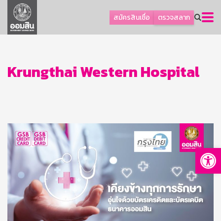
ลูกค้าธุรกิจ
สมัครสินเชื่อ
ตรวจสลาก
ลูกค้าผู้ประกอบรายย่อย
โปรโมชัน
ออมเพื่อสุข
Krungthai Western Hospital
เกี่ยวกับธนาคาร
การพัฒนาที่ยั่งยืน
ข่าวสาร
บริการทางการเงิน
Op
อื่นๆ
ติดต่อเรา
บริการออนไลน์
TH
EN
GSB Society