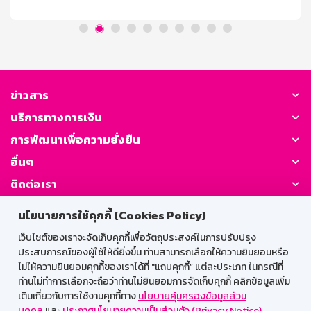
โค้ดส่วนลดได้วันที่ 5 สิงหาคม – 8 สิงหาคม 2569 ตั้งแต่
เวลา 00.00 น. – 23.59 น. เท่านั้น (จำกัดจำนวนโค้ด 366
โค้ด ตลอดรายการ) จำกัด [...]
ข่าวสาร
บริการทางการเงิน
การพัฒนาเพื่อความยั่งยืน
อื่นๆ
ติดต่อเรา
นโยบายการใช้คุกกี้ (Cookies Policy)
GSB Society:
เว็บไซต์ของเราจะจัดเก็บคุกกี้เพื่อวัตถุประสงค์ในการปรับปรุง
ประสบการณ์ของผู้ใช้ให้ดียิ่งขึ้น ท่านสามารถเลือกให้ความยินยอมหรือ
ไม่ให้ความยินยอมคุกกี้ของเราได้ที่ "แถบคุกกี้” แต่ละประเภท ในกรณีที่
สำหรับพนักงาน
ท่านไม่ทำการเลือกจะถือว่าท่านไม่ยินยอมการจัดเก็บคุกกี้ คลิกข้อมูลเพิ่ม
เติมเกี่ยวกับการใช้งานคุกกี้ทาง
นโยบายคุ้มครองข้อมูลส่วน
Web HR
GSB Wisdom
M-Search
บุคคล
และ
ประกาศนโยบายความเป็นส่วนตัว (Privacy Notice)