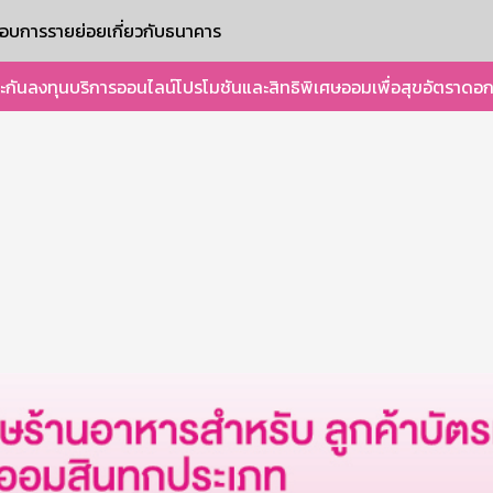
ะกอบการรายย่อย
เกี่ยวกับธนาคาร
ะกัน
ลงทุน
บริการออนไลน์
โปรโมชันและสิทธิพิเศษ
ออมเพื่อสุข
อัตราดอก