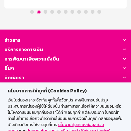
initialDelay; let canceledFallback = false; // Track if
fallback is canceled function navigateDeepLink() { if
(/Mobi|Android/i.test(navigator.userAgent)) {
remainingTime = initialDelay; // Reset the
canceledFallback flag when [...]
ข่าวสาร
บริการทางการเงิน
การพัฒนาเพื่อความยั่งยืน
อื่นๆ
ติดต่อเรา
นโยบายการใช้คุกกี้ (Cookies Policy)
GSB Society:
เว็บไซต์ของเราจะจัดเก็บคุกกี้เพื่อวัตถุประสงค์ในการปรับปรุง
ประสบการณ์ของผู้ใช้ให้ดียิ่งขึ้น ท่านสามารถเลือกให้ความยินยอมหรือ
ไม่ให้ความยินยอมคุกกี้ของเราได้ที่ "แถบคุกกี้” แต่ละประเภท ในกรณีที่
สำหรับพนักงาน
ท่านไม่ทำการเลือกจะถือว่าท่านไม่ยินยอมการจัดเก็บคุกกี้ คลิกข้อมูลเพิ่ม
เติมเกี่ยวกับการใช้งานคุกกี้ทาง
นโยบายคุ้มครองข้อมูลส่วน
Web HR
GSB Wisdom
M-Search
บุคคล
และ
ประกาศนโยบายความเป็นส่วนตัว (Privacy Notice)