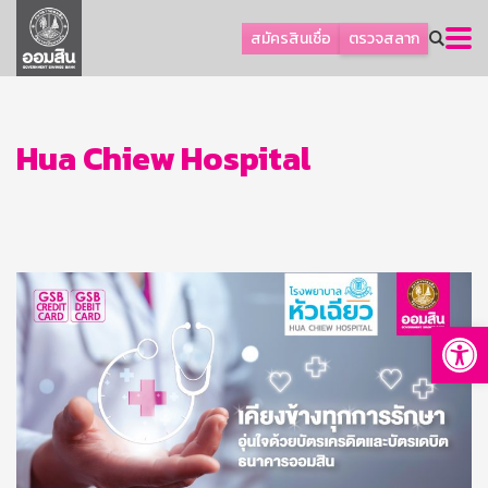
ลูกค้าธุรกิจ
สมัครสินเชื่อ
ตรวจสลาก
ลูกค้าผู้ประกอบรายย่อย
โปรโมชัน
ออมเพื่อสุข
Hua Chiew Hospital
เกี่ยวกับธนาคาร
การพัฒนาที่ยั่งยืน
ข่าวสาร
บริการทางการเงิน
Op
อื่นๆ
ติดต่อเรา
บริการออนไลน์
TH
EN
GSB Society