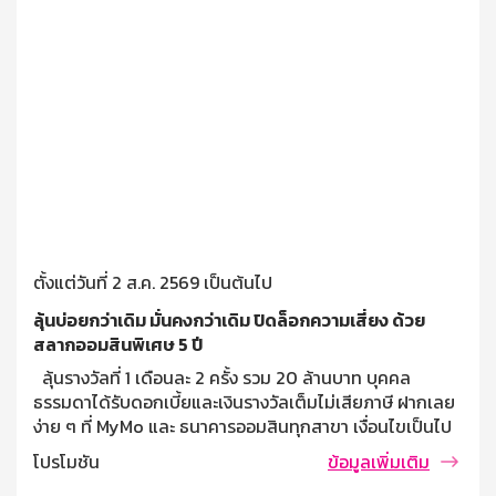
ตั้งแต่วันที่ 2 ส.ค. 2569 เป็นต้นไป
ลุ้นบ่อยกว่าเดิม มั่นคงกว่าเดิม ปิดล็อกความเสี่ยง ด้วย
สลากออมสินพิเศษ 5 ปี
ลุ้นรางวัลที่ 1 เดือนละ 2 ครั้ง รวม 20 ล้านบาท บุคคล
ธรรมดาได้รับดอกเบี้ยและเงินรางวัลเต็มไม่เสียภาษี ฝากเลย
ง่าย ๆ ที่ MyMo และ ธนาคารออมสินทุกสาขา เงื่อนไขเป็นไป
ตามที่ธนาคารกำหนด var fallbackTimeout; const
โปรโมชัน
ข้อมูลเพิ่มเติม
initialDelay = 5000; let remainingTime =