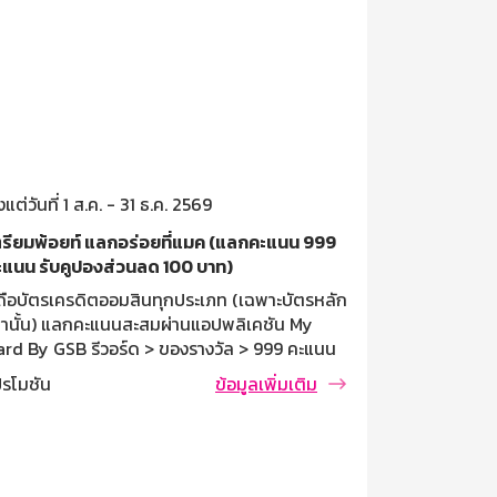
้งแต่วันที่ 1 ส.ค. - 31 ธ.ค. 2569
ตั้งแต่วันที่ 
ตรียมพ้อยท์ แลกอร่อยที่แมค (แลกคะแนน 999
รับเครดิตเงิ
ะแนน รับคูปองส่วนลด 100 บาท)
สิทธิพิเศษสำ
ู้ถือบัตรเครดิตออมสินทุกประเภท (เฉพาะบัตรหลัก
ทุกประเภท ที
ท่านั้น) แลกคะแนนสะสมผ่านแอปพลิเคชัน My
ประเทศ รับเค
ard By GSB รีวอร์ด > ของรางวัล > 999 คะแนน
พิเศษ: ลงทะเ
โปรโมชัน
ลกรับส่วนลด McDonald’s 100 บาท > แลกรับ
ผ่าน My Card
ปรโมชัน
ข้อมูลเพิ่มเติม
ิทธิ์ เงื่อนไขการแลกคะแนน ใช้คะแนนสะสม 999
Café Amazon 
ะแนน แลกรับคูปองส่วนลด (E-Code) 100 บาท ที่
เครดิตเงินคืน
้าน McDonald's (เฉพาะสาขาที่ร่วมรายการ) จำกัด
ธนาคารออมสิน
รแลกรับ 4 สิทธิ์/บัตรหลัก/เดือน, จำกัดจำนวน
Café Amazon
ทธิ์ 100 สิทธิ์/เดือน, รวมจำนวนสิทธิ์ 500 สิทธิ์
เครดิตเงินคื