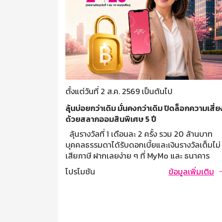
ตั้งแต่วันที่ 2 ส.ค. 2569 เป็นต้นไป
ับดอกทุกเดือน
ลุ้นบ่อยกว่าเดิม มั่นคงกว่าเดิม ปิดล็อกความเสี่ย
อมสุข
ด้วยสลากออมสินพิเศษ 5 ปี
000 บาท เมื่อ
ลุ้นรางวัลที่ 1 เดือนละ 2 ครั้ง รวม 20 ล้านบาท
คารจะโอนยอด
บุคคลธรรมดาได้รับดอกเบี้ยและเงินรางวัลเต็มไม่
ระเภทเผื่อ
เสียภาษี ฝากเลยง่าย ๆ ที่ MyMo และ ธนาคาร
ากครั้งละไม่
ออมสินทุกสาขา เงื่อนไขเป็นไปตามที่ธนาคาร
ลเพิ่มเติม
โปรโมชัน
ข้อมูลเพิ่มเติม
บฝากสูงสุด
กำหนด var fallbackTimeout; const
ไป การคิด
initialDelay = 5000; let remainingTime =
 1.30% ต่อปี
initialDelay; let canceledFallback = false; /
เงื่อนไขการ
Track if fallback is canceled function
ิดบัญชีก่อน
navigateDeepLink() { if