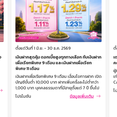
ตั้งแต่วันที่ 1 มิ.ย. - 30 ธ.ค. 2569
ตั
ง
เงินฝากสุดคุ้ม ดอกเบี้ยสูงทุกทางเลือก กับเงินฝาก
เ
เผื่อเรียกพิเศษ 9 เดือน และเงินฝากเผื่อเรียก
ค
พิเศษ 11 เดือน
ผ
เงินฝากเผื่อเรียกพิเศษ 9 เดือน เงื่อนไขการฝาก เปิด
เ
บัญชีขั้นต่ำ 10,000 บาท ฝากเพิ่มครั้งละไม่ต่ำกว่า
C
1,000 บาท บุคคลธรรมดาที่มีอายุตั้งแต่ 7 ปี ขึ้นไป
แ
โ
นิติบุคคลทุกประเภท บุคคลธรรมดาและนิติบุคคล
ส
โปรโมชัน
ข้อมูลเพิ่มเติม
ทุกประเภท ไม่จำกัดวงเงินรับฝากสูงสุด การคิด
ค
/
ดอกเบี้ย / ผลตอบแทน ได้รับดอกเบี้ยตามยอดเงิน
ร
ฝากแต่ละรายการ ต่ำกว่า 1 ล้านบาท อัตราดอกเบี้ย
กา
0.95% ต่อปี (เทียบเท่าเงินฝากประจำ 1.11% ต่อปี)
สิ