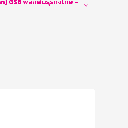
an) GSB พลิกฟื้นธุรกิจไทย –