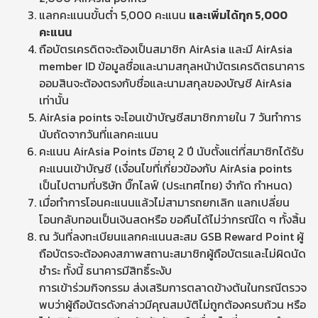
แลกคะแนนขั้นต่ำ 5,000 คะแนน
และเพิ่มได้ทุก 5,000
คะแนน
ถือบัตรเครดิตจะต้องเป็นสมาชิก AirAsia และมี AirAsia
member ID ข้อมูลชื่อและนามสกุลหน้าบัตรเครดิตธนาคาร
ออมสินจะต้องตรงกับชื่อและนามสกุลของบัญชี AirAsia
เท่านั้น
AirAsia points จะโอนเข้าบัญชีสมาชิกภายใน 7 วันทำการ
นับถัดจากวันที่แลกคะแนน
คะแนน AirAsia Points มีอายุ 2 ปี นับตั้งแต่ที่สมาชิกได้รับ
คะแนนเข้าบัญชี (เงื่อนไขที่เกี่ยวข้องกับ AirAsia points
เป็นไปตามที่บริษัท บิ๊กไลฟ์ (ประเทศไทย) จำกัด กำหนด)
เมื่อทำการโอนคะแนนแล้วไม่สามารถยกเลิก แลกเปลี่ยน
โอนกลับทอนเป็นเงินสดหรือ ขอคืนได้ไม่ว่ากรณีใด ๆ ทั้งสิ้น
ณ วันที่ลงทะเบียนแลกคะแนนสะสม GSB Reward Point ผู้
ถือบัตรจะต้องคงสภาพสถานะสมาชิกผู้ถือบัตรและไม่ผิดนัด
ชำระ ทั้งนี้ ธนาคารมีสิทธิ์ระงับ
การเข้าร่วมกิจกรรม ส่งเสริมการตลาดข้างต้นในกรณีตรวจ
พบว่าผู้ถือบัตรดังกล่าวมีคุณสมบัติไม่ถูกต้องครบถ้วน หรือ