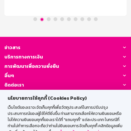
เครดิตธนาคารออมสินครบ 1,000 บาท/คำสั่งซื้อ สามารถใช้
โค้ดส่วนลดได้วันที่ 5 สิงหาคม – 8 สิงหาคม 2569 ตั้งแต่
เวลา 00.00 น. – 23.59 น. เท่านั้น (จำกัดจำนวนโค้ด 366
โค้ด ตลอดรายการ) จำกัด [...]
ข่าวสาร
บริการทางการเงิน
การพัฒนาเพื่อความยั่งยืน
อื่นๆ
ติดต่อเรา
นโยบายการใช้คุกกี้ (Cookies Policy)
GSB Society:
เว็บไซต์ของเราจะจัดเก็บคุกกี้เพื่อวัตถุประสงค์ในการปรับปรุง
ประสบการณ์ของผู้ใช้ให้ดียิ่งขึ้น ท่านสามารถเลือกให้ความยินยอมหรือ
ไม่ให้ความยินยอมคุกกี้ของเราได้ที่ "แถบคุกกี้” แต่ละประเภท ในกรณีที่
สำหรับพนักงาน
ท่านไม่ทำการเลือกจะถือว่าท่านไม่ยินยอมการจัดเก็บคุกกี้ คลิกข้อมูลเพิ่ม