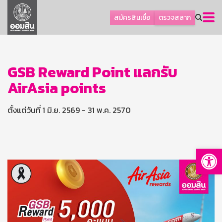
ลูกค้าธุรกิจ
สมัครสินเชื่อ
ตรวจสลาก
ลูกค้าผู้ประกอบรายย่อย
โปรโมชัน
ออมเพื่อสุข
GSB Reward Point แลกรับ
AirAsia points
เกี่ยวกับธนาคาร
การพัฒนาที่ยั่งยืน
ตั้งแต่วันที่ 1 มิ.ย. 2569 - 31 พ.ค. 2570
ข่าวสาร
บริการทางการเงิน
Op
อื่นๆ
ติดต่อเรา
บริการออนไลน์
TH
EN
GSB Society