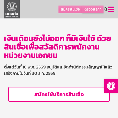
ลูกค้าธุรกิจ
สมัครสินเชื่อ
ตรวจสลาก
ลูกค้าผู้ประกอบรายย่อย
โปรโมชัน
ออมเพื่อสุข
เงินเดือนยังไม่ออก ก็มีเงินใช้ ด้วย
สินเชื่อเพื่อสวัสดิการพนักงาน
เกี่ยวกับธนาคาร
หน่วยงานเอกชน
การพัฒนาที่ยั่งยืน
ข่าวสาร
ตั้งแต่วันที่ 16 พ.ค. 2569 อนุมัติและจัดทำนิติกรรมสัญญาให้แล้ว
บริการทางการเงิน
เสร็จภายในวันที่ 30 ธ.ค. 2569
Op
อื่นๆ
ติดต่อเรา
สมัครใช้บริการสินเชื่อ
บริการออนไลน์
TH
EN
GSB Society