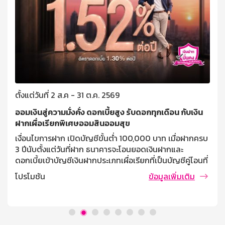
ตั้งแต่วันที่ 2 ส.ค - 31 ต.ค. 2569
ออมเงินสู่ความมั่งคั่ง ดอกเบี้ยสูง รับดอกทุกเดือน กับเงิน
ฝากเผื่อเรียกพิเศษออมสินออมสุข
เงื่อนไขการฝาก เปิดบัญชีขั้นต่ำ 100,000 บาท เมื่อฝากครบ
3 ปีนับตั้งแต่วันที่ฝาก ธนาคารจะโอนยอดเงินฝากและ
ดอกเบี้ยเข้าบัญชีเงินฝากประเภทเผื่อเรียกที่เป็นบัญชีคู่โอนที่
ผู้ฝากแจ้งไว้ ฝากครั้งละไม่ต่ำกว่า 10,000 บาท ไม่จำกัด
โปรโมชัน
ข้อมูลเพิ่มเติม
วงเงินรับฝากสูงสุด บุคคลธรรมดาที่มีอายุตั้งแต่ 7 ปี ขึ้นไป
การคิดดอกเบี้ย / ผลตอบแทน อัตราดอกเบี้ย 1.30% ต่อปี
(เทียบเท่าเงินฝากประจำ 1.52% ต่อปี) เงื่อนไขการถอน ถอน
ครั้งละเท่าใดก็ได้ ถอนหรือปิดบัญชีก่อนฝากครบ 3 ปี จำนวน