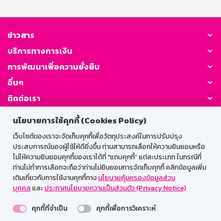
เงินที่ถอนจะได้รับอัตราดอกเบี้ยเงินฝากประเภทเผื่อเรียก นับ
จากวันที่ลงรับดอกเบี้ยครั้งสุดท้าย ในกรณียังไม่ได้ลงรับ
ดอกเบี้ยจะนับจากวันที่เปิดบัญชีจนถึงวันที่ถอน โดยดอกเบี้ย
ที่ลงรับไปแล้วธนาคารจะไม่เรียกคืน ภาษี ณ ที่จ่าย บุคคล
ข่าวสาร
ธรรมดาไม่เสียภาษี นิติบุคคลหักภาษี ณ ที่จ่าย ตามประกาศ
บริการทางการเงิน
กรมสรรพากร ระยะเวลาจ่ายดอกเบี้ย จ่ายดอกเบี้ยทุกเดือน
โดยโอนเข้าบัญชีเงินฝากประเภทเผื่อเรียกที่เป็นบัญชีคู่โอน
การพัฒนาเพื่อความยั่งยืน
วันชนวันตามวันที่ฝาก
อื่นๆ
ติดต่อเรา
นโยบายการใช้คุกกี้ (Cookies Policy)
GSB Society:
เว็บไซต์ของเราจะจัดเก็บคุกกี้เพื่อวัตถุประสงค์ในการปรับปรุง
ประสบการณ์ของผู้ใช้ให้ดียิ่งขึ้น ท่านสามารถเลือกให้ความยินยอมหรือ
ไม่ให้ความยินยอมคุกกี้ของเราได้ที่ "แถบคุกกี้” แต่ละประเภท ในกรณีที่
สำหรับพนักงาน
ท่านไม่ทำการเลือกจะถือว่าท่านไม่ยินยอมการจัดเก็บคุกกี้ คลิกข้อมูลเพิ่ม
เติมเกี่ยวกับการใช้งานคุกกี้ทาง
นโยบายคุ้มครองข้อมูลส่วน
Web HR
GSB Wisdom
M-Search
บุคคล
และ
ประกาศนโยบายความเป็นส่วนตัว (Privacy Notice)
เข้าสู่ระบบเน็ตเมล
คุกกี้ที่จำเป็น
คุกกี้เพื่อการวิเคราะห์