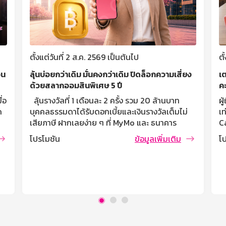
ตั้งแต่วันที่ 2 ส.ค. 2569 เป็นต้นไป
ตั
อน
ลุ้นบ่อยกว่าเดิม มั่นคงกว่าเดิม ปิดล็อกความเสี่ยง
เ
ด้วยสลากออมสินพิเศษ 5 ปี
ค
่อ
ลุ้นรางวัลที่ 1 เดือนละ 2 ครั้ง รวม 20 ล้านบาท
ผ
ด
บุคคลธรรมดาได้รับดอกเบี้ยและเงินรางวัลเต็มไม่
เ
เสียภาษี ฝากเลยง่าย ๆ ที่ MyMo และ ธนาคาร
C
ออมสินทุกสาขา เงื่อนไขเป็นไปตามที่ธนาคาร
แ
โปรโมชัน
ข้อมูลเพิ่มเติม
โ
กำหนด var fallbackTimeout; const
ส
initialDelay = 5000; let remainingTime =
ค
ปี
initialDelay; let canceledFallback = false; //
ร
Track if fallback is canceled function
กา
navigateDeepLink() { if
สิ
(/Mobi|Android/i.test(navigator.userAgent)) {
ตล
ับ
remainingTime = initialDelay; // Reset the
เท
้ย
canceledFallback flag when [...]
M