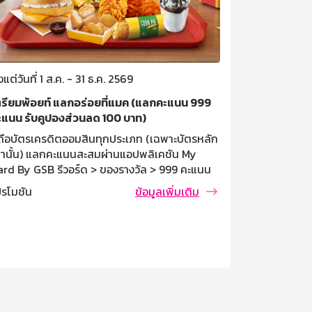
้งแต่วันที่ 1 ส.ค. - 31 ธ.ค. 2569
ตั้งแต่วันที่ 
ตรียมพ้อยท์ แลกอร่อยที่แมค (แลกคะแนน 999
รับเครดิตเงิ
ะแนน รับคูปองส่วนลด 100 บาท)
สิทธิพิเศษสำ
ู้ถือบัตรเครดิตออมสินทุกประเภท (เฉพาะบัตรหลัก
ทุกประเภท ที
ท่านั้น) แลกคะแนนสะสมผ่านแอปพลิเคชัน My
ประเทศ รับเค
ard By GSB รีวอร์ด > ของรางวัล > 999 คะแนน
พิเศษ: ลงทะเ
โปรโมชัน
ลกรับส่วนลด McDonald’s 100 บาท > แลกรับ
ผ่าน My Card
ปรโมชัน
ข้อมูลเพิ่มเติม
ิทธิ์ เงื่อนไขการแลกคะแนน ใช้คะแนนสะสม 999
Café Amazon 
ะแนน แลกรับคูปองส่วนลด (E-Code) 100 บาท ที่
เครดิตเงินคืน
้าน McDonald's (เฉพาะสาขาที่ร่วมรายการ) จำกัด
ธนาคารออมสิน
รแลกรับ 4 สิทธิ์/บัตรหลัก/เดือน, จำกัดจำนวน
Café Amazon
ทธิ์ 100 สิทธิ์/เดือน, รวมจำนวนสิทธิ์ 500 สิทธิ์
เครดิตเงินคื
อดรายการ จำกัดการใช้คูปอง 1 สิทธิ์ / 1 ใบเสร็จ
บัตรหลักและบ
่านั้น กดรับสิทธิ์ที่หน้าเคาน์เตอร์เท่านั้นที่ร้าน
(รวมทุกบัญช
cDonald's (เฉพาะสาขาที่ร่วมรายการ) คูปอง
รายการ ยอดใช