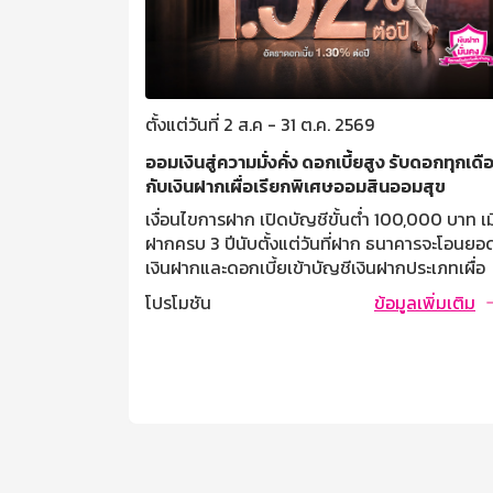
ตั้งแต่วันที่ 2 ส.ค - 31 ต.ค. 2569
รั้งที่ 20
ออมเงินสู่ความมั่งคั่ง ดอกเบี้ยสูง รับดอกทุกเดื
กับเงินฝากเผื่อเรียกพิเศษออมสินออมสุข
 ฮอลล์
 เงินฝาก /
เงื่อนไขการฝาก เปิดบัญชีขั้นต่ำ 100,000 บาท เมื
เคหะ GSB NPA
ฝากครบ 3 ปีนับตั้งแต่วันที่ฝาก ธนาคารจะโอนยอ
คารประชาชน
เงินฝากและดอกเบี้ยเข้าบัญชีเงินฝากประเภทเผื่อ
ลเพิ่มเติม
นเชื่อธุรกิจ
เรียกที่เป็นบัญชีคู่โอนที่ผู้ฝากแจ้งไว้ ฝากครั้งละไม่
โปรโมชัน
ข้อมูลเพิ่มเติม
นเชื่อ GSB
ต่ำกว่า 10,000 บาท ไม่จำกัดวงเงินรับฝากสูงสุด
อมีที่ มีเงิน
บุคคลธรรมดาที่มีอายุตั้งแต่ 7 ปี ขึ้นไป การคิด
ดิต ประกัน
ดอกเบี้ย / ผลตอบแทน อัตราดอกเบี้ย 1.30% ต่อ
(เทียบเท่าเงินฝากประจำ 1.52% ต่อปี) เงื่อนไขการ
ถอน ถอนครั้งละเท่าใดก็ได้ ถอนหรือปิดบัญชีก่อน
ฝากครบ 3 ปี จำนวนเงินที่ถอนจะได้รับอัตรา
ดอกเบี้ยเงินฝากประเภทเผื่อเรียก นับจากวันที่ลงร
ดอกเบี้ยครั้งสุดท้าย ในกรณียังไม่ได้ลงรับดอกเบี