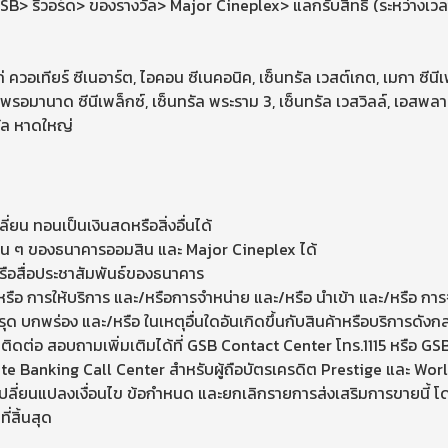
> รีวอร์ด> ของรางวัล> Major Cineplex> แลกรับสิทธิ์ (ระหว่างเว
ควอเทียร์ ซีเนอาร์ต, ไอคอน ซีเนคอนิค, เซ็นทรัล เวสต์เกต, เมกา ซีนีเพ
งสิต, พรอมานาด ซีนีเพล็กซ์, เซ็นทรัล พระราม 3, เซ็นทรัล เวสวิลล์, เอส
รัล หาดใหญ่
ปลี่ยน ทอนเป็นเงินสดหรือสิ่งอื่นได้
ื่น ๆ ของธนาคารออมสิน และ Major Cineplex ได้
รือสื่อประชาสัมพันธ์ของธนาคาร
รือ การให้บริการ และ/หรือการจำหน่าย และ/หรือ นำเข้า และ/หรือ การจั
กพร่อง และ/หรือ ในเหตุอื่นใดอันเกิดขึ้นกับสินค้าหรือบริการดังกล่
าติดต่อ สอบถามเพิ่มเติมได้ที่ GSB Contact Center โทร.1115 หรือ GS
e Banking Call Center สำหรับผู้ถือบัตรเครดิต Prestige และ Worl
ปลี่ยนแปลงเงื่อนไข ข้อกำหนด และยกเลิกรายการส่งเสริมการขายนี้ โด
่สิ้นสุด