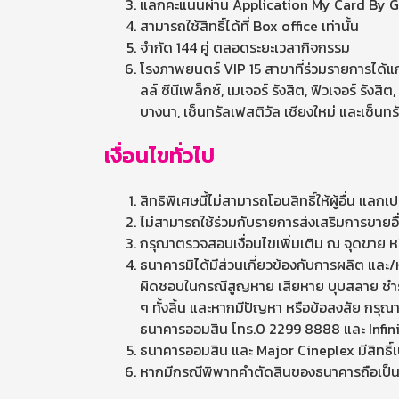
แลกคะแนนผ่าน Application My Card By GSB
สามารถใช้สิทธิ์ได้ที่ Box office เท่านั้น
จำกัด 144 คู่ ตลอดระยะเวลากิจกรรม
โรงภาพยนตร์ VIP 15 สาขาที่ร่วมรายการได้แก่ 
ลล์ ซีนีเพล็กซ์, เมเจอร์ รังสิต, ฟิวเจอร์ รั
บางนา, เซ็นทรัลเฟสติวัล เชียงใหม่ และเซ็นท
เงื่อนไขทั่วไป
สิทธิพิเศษนี้ไม่สามารถโอนสิทธิ์ให้ผู้อื่น แลกเ
ไม่สามารถใช้ร่วมกับรายการส่งเสริมการขายอ
กรุณาตรวจสอบเงื่อนไขเพิ่มเติม ณ จุดขาย ห
ธนาคารมิได้มีส่วนเกี่ยวข้องกับการผลิต และ/ห
ผิดชอบในกรณีสูญหาย เสียหาย บุบสลาย ชำรุด บ
ๆ ทั้งสิ้น และหากมีปัญหา หรือข้อสงสัย กรุณ
ธนาคารออมสิน โทร.0 2299 8888 และ Infinit
ธนาคารออมสิน และ Major Cineplex มีสิทธิ์เ
หากมีกรณีพิพาทคำตัดสินของธนาคารถือเป็นที