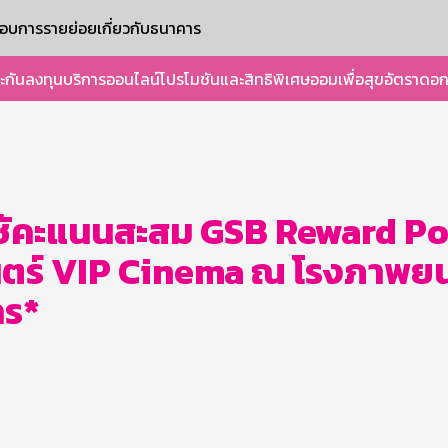
ะกอบการรายย่อย
เกี่ยวกับธนาคาร
ะกัน
ลงทุน
บริการออนไลน์
โปรโมชันและสิทธิพิเศษ
ออมเพื่อสุข
อัตราดอก
้ม ใช้คะแนนสะสม GSB Reward 
ร์ VIP Cinema ณ โรงภาพยนต
าร*