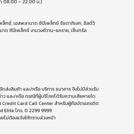
ลา 08.00 – 22.00 น.)
ล็กซ์, เอสพลานาด ซีนีเพล็กซ์ รัชดาภิเษก, อีสต์วิ
พลานาด ซีนีเพล็กซ์ งามวงศ์วาน-แคราย, เซ็นทรัล
ดส่งสินค้า และ/หรือ บริการ ธนาคาร จึงไม่มีส่วนรับ
าว และ/หรือ กรณีที่ผู้บริโภคได้รับความเสียหายใด
B Credit Card Call Center สำหรับผู้ถือบัตรเครดิต
d Elite โทร. 0 2299 9999
ยไม่ต้องแจ้งให้ทราบล่วงหน้า